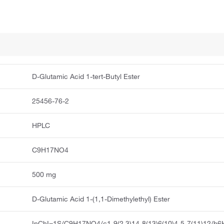
D-Glutamic Acid 1-tert-Butyl Ester
25456-76-2
HPLC
C9H17NO4
500 mg
D-Glutamic Acid 1-(1,1-Dimethylethyl) Ester
InChI=1S/C9H17NO4/c1-9(2,3)14-8(13)6(10)4-5-7(11)12/h6