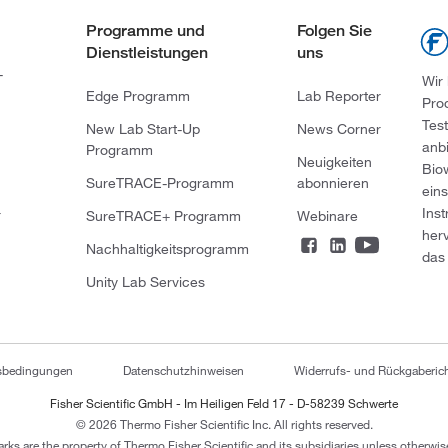
Programme und
Folgen Sie
Dienstleistungen
uns
-
Wir
Edge Programm
Lab Reporter
Pro
Tes
New Lab Start-Up
News Corner
anb
Programm
Neuigkeiten
Bio
SureTRACE-Programm
abonnieren
ein
Ins
r
SureTRACE+ Programm
Webinare
her
Nachhaltigkeitsprogramm
das 
Unity Lab Services
tsbedingungen
Datenschutzhinweisen
Widerrufs- und Rückgaberich
Fisher Scientific GmbH - Im Heiligen Feld 17 - D-58239 Schwerte
© 2026 Thermo Fisher Scientific Inc. All rights reserved.
arks are the property of Thermo Fisher Scientific and its subsidiaries unless otherwise