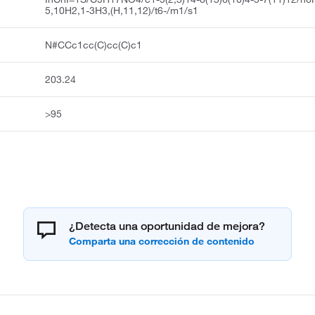
5,10H2,1-3H3,(H,11,12)/t6-/m1/s1
N#CCc1cc(C)cc(C)c1
203.24
>95
¿Detecta una oportunidad de mejora?