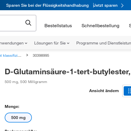
Sparen Sie bei der Flüssigkeitshandhabung
Jetzt sparen
Bestellstatus
Schnellbestellung
nwendungen
Lösungen für Sie
Programme und Dienstleist
fizierte organische Verbindungen
30398995
D-Glutaminsäure-1-tert-butylester
500 mg
,
500 Milligramm
Ansicht ändern
Menge:
500 mg