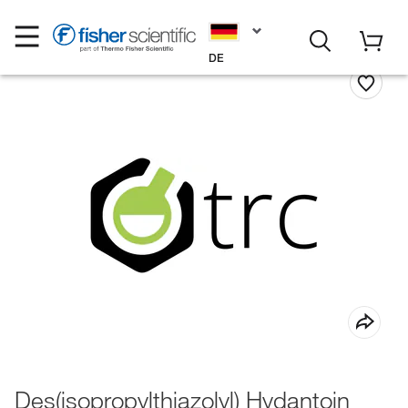
DE
Des(isopropylthiazolyl) Hydantoin