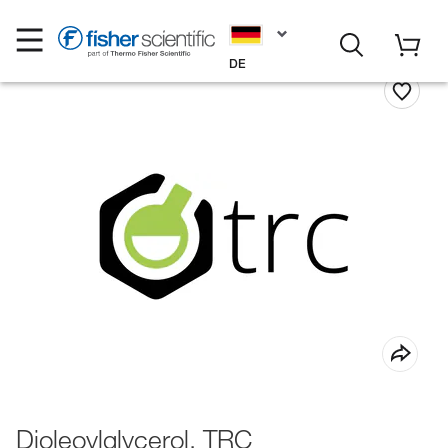
DE
Dioleoylglycerol, TRC