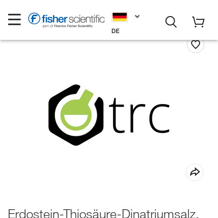
DE
Erdostein-Thiosäure-Dinatriumsalz,