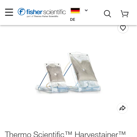
DE
Thermo Scientific™ Harvestainer™