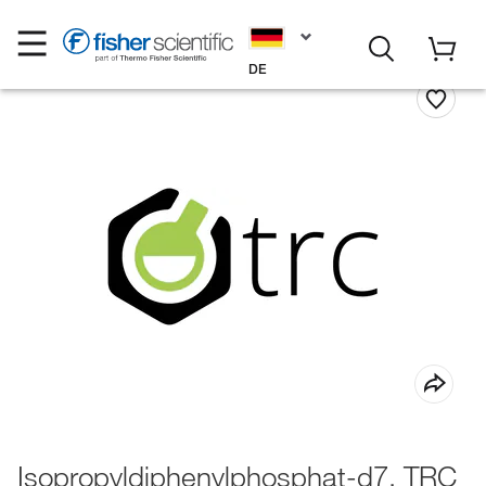
DE
Isopropyldiphenylphosphat-d7, TRC