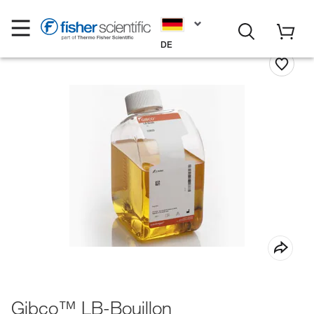
DE
Gibco™ LB-Bouillon