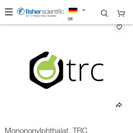
DE
Monononylphthalat, TRC