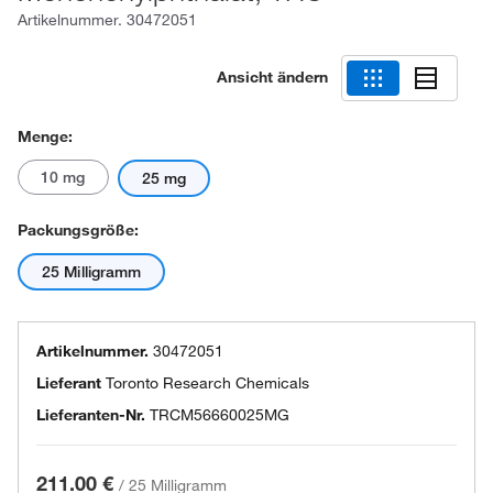
Artikelnummer.
30472051
Ansicht ändern
Menge:
10 mg
25 mg
Packungsgröße:
25 Milligramm
Artikelnummer.
30472051
Lieferant
Toronto Research Chemicals
Lieferanten-Nr.
TRCM56660025MG
211.00 €
/
25 Milligramm