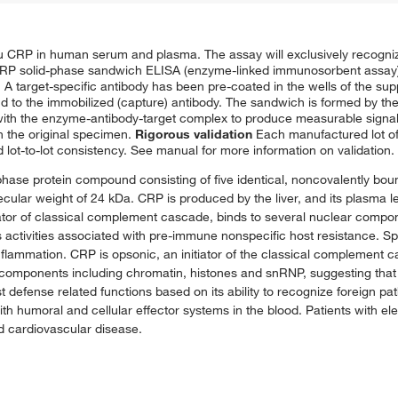
CRP in human serum and plasma. The assay will exclusively recogniz
 solid-phase sandwich ELISA (enzyme-linked immunosorbent assay) 
A target-specific antibody has been pre-coated in the wells of the sup
nd to the immobilized (capture) antibody. The sandwich is formed by the
 with the enzyme-antibody-target complex to produce measurable signal. 
in the original specimen.
Rigorous validation
Each manufactured lot of t
and lot-to-lot consistency. See manual for more information on validation.
phase protein compound consisting of five identical, noncovalently bou
lar weight of 24 kDa. CRP is produced by the liver, and its plasma lev
iator of classical complement cascade, binds to several nuclear compon
 activities associated with pre-immune nonspecific host resistance. Spec
inflammation. CRP is opsonic, an initiator of the classical complement 
mponents including chromatin, histones and snRNP, suggesting that i
st defense related functions based on its ability to recognize foreign 
with humoral and cellular effector systems in the blood. Patients with e
d cardiovascular disease.