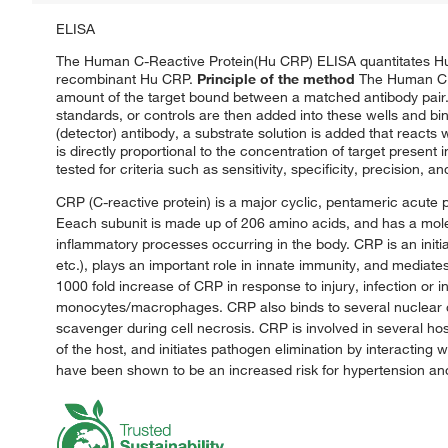
ELISA
The Human C-Reactive Protein(Hu CRP) ELISA quantitates Hu 
recombinant Hu CRP.
Principle of the method
The Human CRP
amount of the target bound between a matched antibody pair. 
standards, or controls are then added into these wells and bi
(detector) antibody, a substrate solution is added that reacts
is directly proportional to the concentration of target present 
tested for criteria such as sensitivity, specificity, precision, 
CRP (C-reactive protein) is a major cyclic, pentameric acute 
Eeach subunit is made up of 206 amino acids, and has a molecu
inflammatory processes occurring in the body. CRP is an init
etc.), plays an important role in innate immunity, and mediates
1000 fold increase of CRP in response to injury, infection or 
monocytes/macrophages. CRP also binds to several nuclear co
scavenger during cell necrosis. CRP is involved in several ho
of the host, and initiates pathogen elimination by interacting 
have been shown to be an increased risk for hypertension an