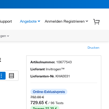
Support
Angebote
Anmelden Registrieren
ungen
Drucken
t
Artikelnummer.
10677543
Lieferant
Invitrogen™
Lieferanten-Nr.
KHA0031
752.00 €
729.65 €
/ 96 Tests
Sparen 22.35 €