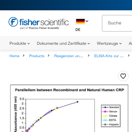
DE
Produkte
Dokumente und Zertifikate
Werkzeuge
A
Home
Products
Reagenzien und Kits für Immunassays
ELISA-Kits zur Life-Science-Forschung