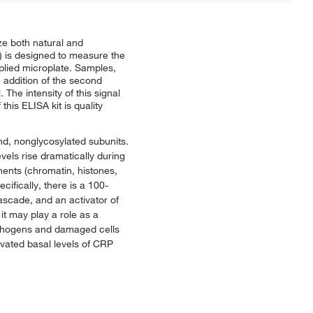
e both natural and
is designed to measure the
plied microplate. Samples,
 addition of the second
The intensity of this signal
his ELISA kit is quality
nd, nonglycosylated subunits.
els rise dramatically during
ents (chromatin, histones,
ifically, there is a 100-
cascade, and an activator of
t may play a role as a
pathogens and damaged cells
levated basal levels of CRP