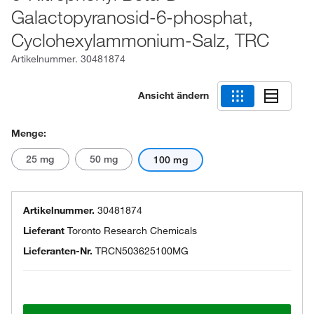
Galactopyranosid-6-phosphat,
Cyclohexylammonium-Salz, TRC
Artikelnummer.
30481874
Ansicht ändern
Menge:
25 mg
50 mg
100 mg
Artikelnummer.
30481874
Lieferant
Toronto Research Chemicals
Lieferanten-Nr.
TRCN503625100MG