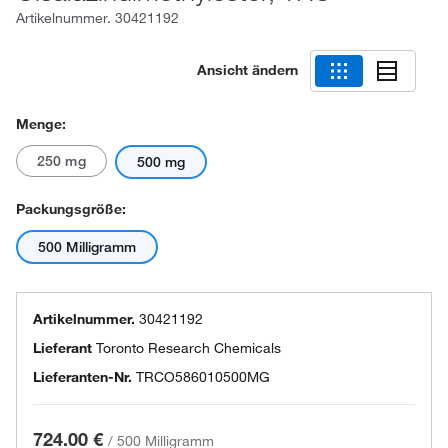
Artikelnummer.
30421192
Ansicht ändern
Menge:
250 mg
500 mg
Packungsgröße:
500 Milligramm
Artikelnummer.
30421192
Lieferant
Toronto Research Chemicals
Lieferanten-Nr.
TRCO586010500MG
724.00 €
/
500 Milligramm