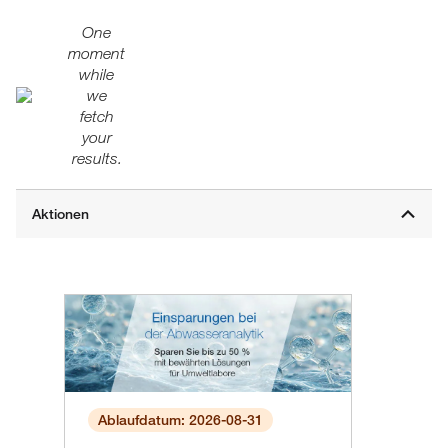
One
moment
while
we
fetch
your
results.
Ablaufdatum: 2026-08-31