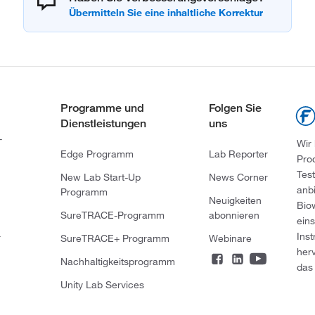
Programme und
Folgen Sie
Dienstleistungen
uns
-
Wir
Edge Programm
Lab Reporter
Pro
Tes
New Lab Start-Up
News Corner
anb
Programm
Neuigkeiten
Bio
SureTRACE-Programm
abonnieren
ein
Ins
r
SureTRACE+ Programm
Webinare
her
Nachhaltigkeitsprogramm
das 
Unity Lab Services