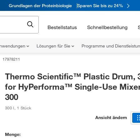
Grundlagen der Proteinbiologie
Sparen Sie bis zu 24%
Bestellstatus
Schnellbestellung
nwendungen
Lösungen für Sie
Programme und Dienstleist
17978211
Thermo Scientific™ Plastic Drum, 
for HyPerforma™ Single-Use Mixe
300
300 l
,
1 Stück
Ansicht ändern
Menge: