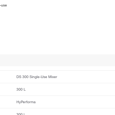
e-use
DS 300 Single-Use Mixer
300 L
HyPerforma
300 l