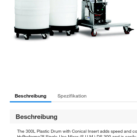
Beschreibung
Spezifikation
Beschreibung
The 300L Plastic Drum with Conical Insert adds speed and co
HyPerforma™ Single-Use Mixer (S.U.M.) DS 300 and is easily 