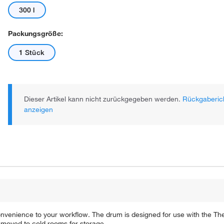
300 l
Packungsgröße:
1 Stück
Dieser Artikel kann nicht zurückgegeben werden.
Rückgaberich
anzeigen
nvenience to your workflow. The drum is designed for use with the Th
moved to cold rooms for storage.