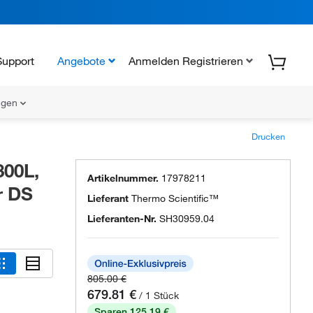
Support
Angebote
Anmelden Registrieren
ungen
Drucken
300L,
Artikelnummer.
17978211
r DS
Lieferant
Thermo Scientific™
Lieferanten-Nr.
SH30959.04
805.00 €
679.81 €
/ 1 Stück
Sparen 125.19 €