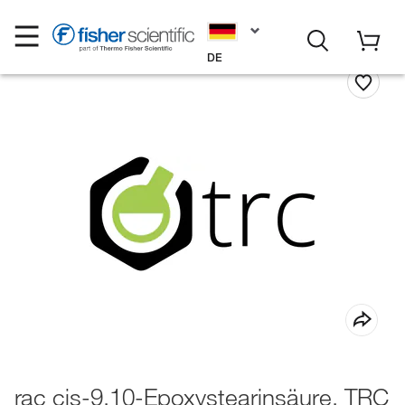
DE
rac cis-9,10-Epoxystearinsäure, TRC