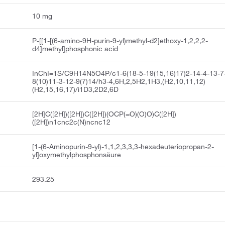
10 mg
P-[[1-[(6-amino-9H-purin-9-yl)methyl-d2]ethoxy-1,2,2,2-
d4]methyl]phosphonic acid
InChI=1S/C9H14N5O4P/c1-6(18-5-19(15,16)17)2-14-4-13-7
8(10)11-3-12-9(7)14/h3-4,6H,2,5H2,1H3,(H2,10,11,12)
(H2,15,16,17)/i1D3,2D2,6D
[2H]C([2H])([2H])C([2H])(OCP(=O)(O)O)C([2H])
([2H])n1cnc2c(N)ncnc12
[1-(6-Aminopurin-9-yl)-1,1,2,3,3,3-hexadeuteriopropan-2-
yl]oxymethylphosphonsäure
293.25