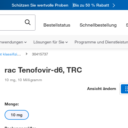
Schützen Sie wertvolle Proben
Bis zu 50 % Rabatt
Bestellstatus
Schnellbestellung
nwendungen
Lösungen für Sie
Programme und Dienstleist
fizierte organische Verbindungen
30415737
rac Tenofovir-d6, TRC
10 mg
,
10 Milligramm
Ansicht ändern
Menge:
10 mg