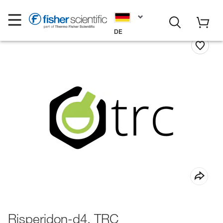
DE
Risperidon-d4, TRC