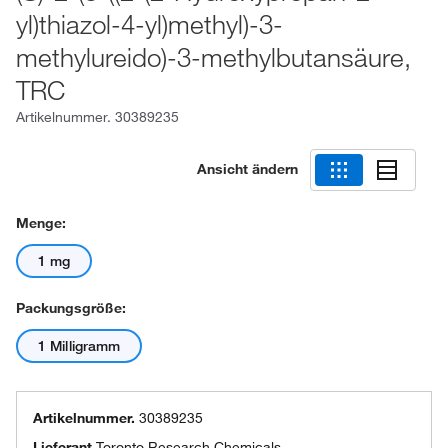
yl)thiazol-4-yl)methyl)-3-
methylureido)-3-methylbutansäure,
TRC
Artikelnummer.
30389235
Ansicht ändern
Menge:
1 mg
Packungsgröße:
1 Milligramm
Artikelnummer.
30389235
Lieferant
Toronto Research Chemicals