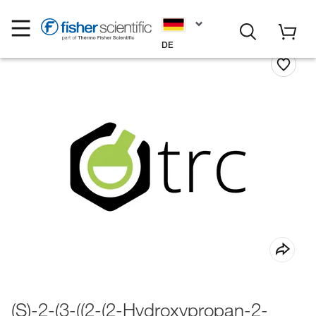
DE
(S)-2-(3-((2-(2-Hydroxypropan-2-