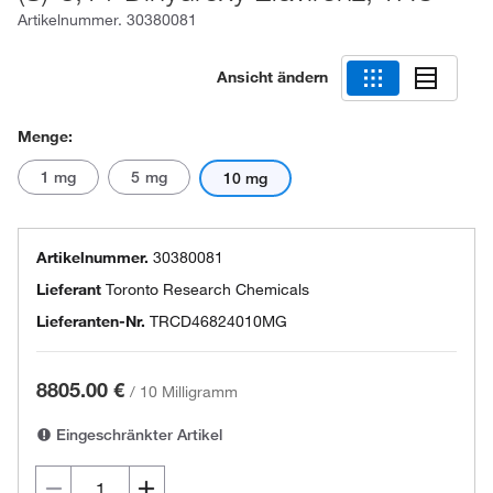
Artikelnummer.
30380081
Ansicht ändern
Menge:
1 mg
5 mg
10 mg
Artikelnummer.
30380081
Lieferant
Toronto Research Chemicals
Lieferanten-Nr.
TRCD46824010MG
8805.00 €
/
10 Milligramm
Eingeschränkter Artikel