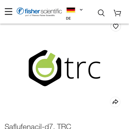
DE
Saflufenacil-d7, TRC