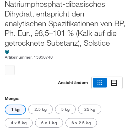
Natriumphosphat-dibasisches
Dihydrat, entspricht den
analytischen Spezifikationen von BP,
Ph. Eur., 98,5–101 % (Kalk auf die
getrocknete Substanz), Solstice
Artikelnummer.
15650740
Ansicht ändern
Menge:
2.5 kg
5 kg
25 kg
1 kg
4 x 5 kg
6 x 1 kg
6 x 2.5 kg