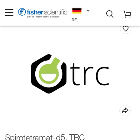
DE
Spirotetramat-d5, TRC