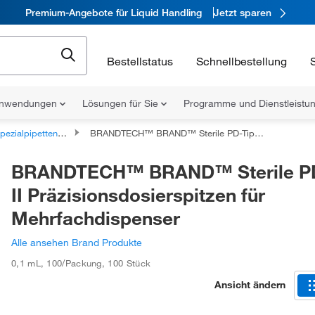
Premium-Angebote für Liquid Handling
Jetzt sparen
Bestellstatus
Schnellbestellung
nwendungen
Lösungen für Sie
Programme und Dienstleist
pezialpipettenspitzen
BRANDTECH™ BRAND™ Sterile PD-Tip™ II Präzisionsdosierspitzen für Mehrfachdispenser
BRANDTECH™ BRAND™ Sterile P
II Präzisionsdosierspitzen für
Mehrfachdispenser
Alle ansehen Brand Produkte
0,1 mL
,
100/Packung
,
100 Stück
Ansicht ändern