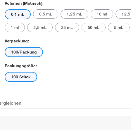
Volumen (metrisch):
0,5 mL
1,25 mL
10 ml
12,5
0,1 mL
1 ml
2,5 mL
25 mL
50 mL
5 mL
Verpackung:
100/Packung
Packungsgröße:
100 Stück
ergleichen