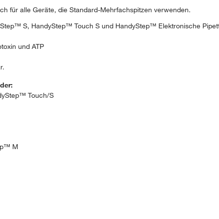
ch für alle Geräte, die Standard-Mehrfachspitzen verwenden.
tep™ S, HandyStep™ Touch S und HandyStep™ Elektronische Pipet
toxin und ATP
r.
der:
dyStep™ Touch/S
Rep™ M