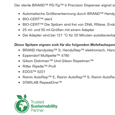
Der sterile BRAND™ PD-Tip™ II Precision Dispenser eignet si
Automatische Größenerkennung durch BRAND™ HandyS
BIO-CERT™ steril
BIO-CERT™ Die Spitzen sind frei von DNA, RNase, Endo
25 ml- und 50 ml-Größen mit einem Adapter
Die Adapter sind bei 121 °C für 20 Minuten autoklavierba
Diese Spitzen eignen sich für die folgenden Mehrfachspen
BRAND Handystep™ S, HandyStep™ elektronisch, Han
Eppendorf Multipette™ 4780
Gilson Distriman™ Und Gilson Repetman™
Ritter Ripette™ Profi
EDOS™ 5221
Rainin AutoRep™ E, Rainin AutoRep™ S, Rainin Auto
STARLAB RepeatOne™