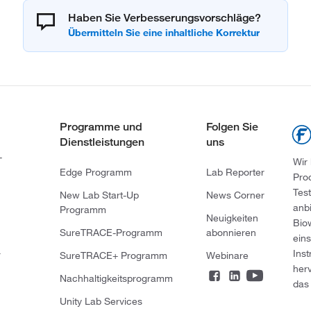
Haben Sie Verbesserungsvorschläge?
Programme und
Folgen Sie
Dienstleistungen
uns
-
Wir
Edge Programm
Lab Reporter
Pro
Tes
New Lab Start-Up
News Corner
anb
Programm
Neuigkeiten
Bio
SureTRACE-Programm
abonnieren
ein
Ins
r
SureTRACE+ Programm
Webinare
her
Nachhaltigkeitsprogramm
das 
Unity Lab Services