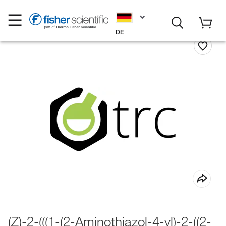
DE
(Z)-2-(((1-(2-Aminothiazol-4-yl)-2-((2-