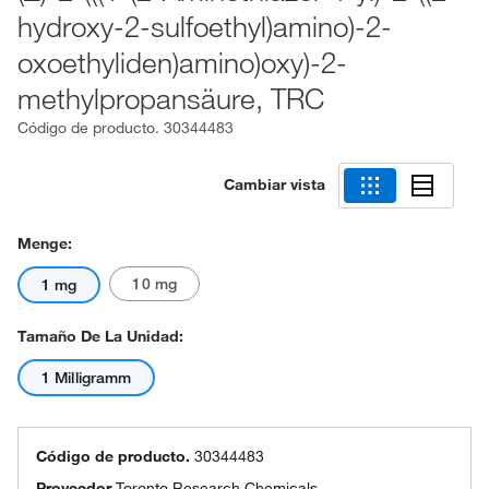
hydroxy-2-sulfoethyl)amino)-2-
oxoethyliden)amino)oxy)-2-
methylpropansäure, TRC
Código de producto.
30344483
Cambiar vista
Menge:
10 mg
1 mg
Tamaño De La Unidad:
1 Milligramm
Código de producto.
30344483
Proveedor
Toronto Research Chemicals