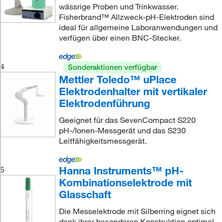
wässrige Proben und Trinkwasser.
Fisherbrand™ Allzweck-pH-Elektroden sind
ideal für allgemeine Laboranwendungen und
verfügen über einen BNC-Stecker.
4
Sonderaktionen verfügbar
Mettler Toledo™ uPlace
Elektrodenhalter mit vertikaler
Elektrodenführung
Geeignet für das SevenCompact S220
pH-/Ionen-Messgerät und das S230
Leitfähigkeitsmessgerät.
Hanna Instruments™ pH-
5
Kombinationselektrode mit
Glasschaft
Die Messelektrode mit Silberring eignet sich
dank ihrer besonderen Konstruktion optimal