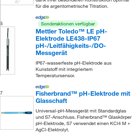
für die argentometrische Titration.
6
Sonderaktionen verfügbar
Mettler Toledo™ LE pH-
Elektrode LE438-IP67
pH-/Leitfähigkeits-/DO-
Messgerät
IP67-wasserfeste pH-Elektrode aus
Kunststoff mit integriertem
Temperatursensor.
Fisherbrand™ pH-Elektrode mit
7
Glasschaft
Universal-pH-Messgerät mit Standardglas
und S7-Anschluss. Fisherbrand™ Glaskörper
pH-Elektrode, S7 verwendet einen KCl4 M +
AgCl-Elektrolyt.