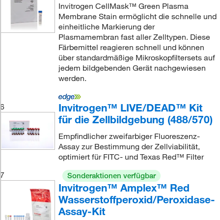
Invitrogen CellMask™ Green Plasma
Membrane Stain ermöglicht die schnelle und
einheitliche Markierung der
Plasmamembran fast aller Zelltypen. Diese
Färbemittel reagieren schnell und können
über standardmäßige Mikroskopfiltersets auf
jedem bildgebenden Gerät nachgewiesen
werden.
Invitrogen™ LIVE/DEAD™ Kit
6
für die Zellbildgebung (488/570)
Empfindlicher zweifarbiger Fluoreszenz-
Assay zur Bestimmung der Zellviabilität,
optimiert für FITC- und Texas Red™ Filter
7
Sonderaktionen verfügbar
Invitrogen™ Amplex™ Red
Wasserstoffperoxid/Peroxidase-
Assay-Kit