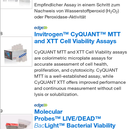
Empfindlicher Assay in einem Schritt zum
Nachweis von Wasserstoffperoxid (H
O
)
2
2
oder Peroxidase-Aktivität
Invitrogen™ CyQUANT™ MTT
8
and XTT Cell Viability Assays
CyQUANT MTT and XTT Cell Viability assays
are colorimetric microplate assays for
accurate assessment of cell health,
proliferation, and cytotoxicity. CyQUANT
MTT is a well-established assay, while
CyQUANT XTT offers improved performance
and continuous measurement without cell
lysis or solubilization.
Molecular
9
Probes™ LIVE/DEAD™
Light™ Bacterial Viability
Bac