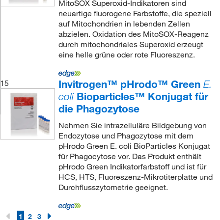
MitoSOX Superoxid-Indikatoren sind
neuartige fluorogene Farbstoffe, die speziell
auf Mitochondrien in lebenden Zellen
abzielen. Oxidation des MitoSOX-Reagenz
durch mitochondriales Superoxid erzeugt
eine helle grüne oder rote Fluoreszenz.
Invitrogen™ pHrodo™ Green
15
E.
Bioparticles™ Konjugat für
coli
die Phagozytose
Nehmen Sie intrazelluläre Bildgebung von
Endozytose und Phagozytose mit dem
pHrodo Green E. coli BioParticles Konjugat
für Phagocytose vor. Das Produkt enthält
pHrodo Green Indikatorfarbstoff und ist für
HCS, HTS, Fluoreszenz-Mikrotiterplatte und
Durchflusszytometrie geeignet.
1
2
3