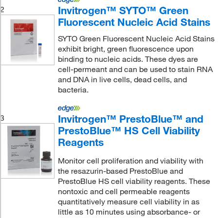
Invitrogen™ SYTO™ Green
2
Fluorescent Nucleic Acid Stains
SYTO Green Fluorescent Nucleic Acid Stains
exhibit bright, green fluorescence upon
binding to nucleic acids. These dyes are
cell-permeant and can be used to stain RNA
and DNA in live cells, dead cells, and
bacteria.
Invitrogen™ PrestoBlue™ and
3
PrestoBlue™ HS Cell Viability
Reagents
Monitor cell proliferation and viability with
the resazurin-based PrestoBlue and
PrestoBlue HS cell viability reagents. These
nontoxic and cell permeable reagents
quantitatively measure cell viability in as
little as 10 minutes using absorbance- or