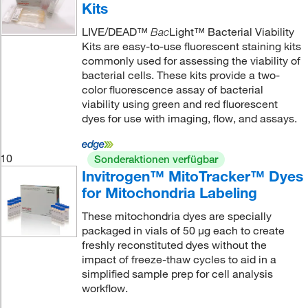
Kits
LIVE/DEAD™
Light™ Bacterial Viability
Bac
Kits are easy-to-use fluorescent staining kits
commonly used for assessing the viability of
bacterial cells. These kits provide a two-
color fluorescence assay of bacterial
viability using green and red fluorescent
dyes for use with imaging, flow, and assays.
10
Sonderaktionen verfügbar
Invitrogen™ MitoTracker™ Dyes
for Mitochondria Labeling
These mitochondria dyes are specially
packaged in vials of 50 μg each to create
freshly reconstituted dyes without the
impact of freeze-thaw cycles to aid in a
simplified sample prep for cell analysis
workflow.