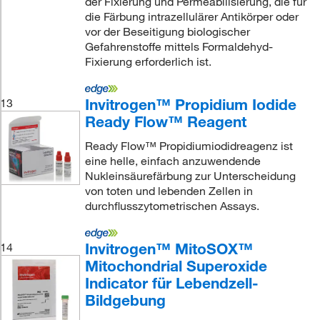
der Fixierung und Permeabilisierung, die für
die Färbung intrazellulärer Antikörper oder
vor der Beseitigung biologischer
Gefahrenstoffe mittels Formaldehyd-
Fixierung erforderlich ist.
Invitrogen™ Propidium Iodide
13
Ready Flow™ Reagent
Ready Flow™ Propidiumiodidreagenz ist
eine helle, einfach anzuwendende
Nukleinsäurefärbung zur Unterscheidung
von toten und lebenden Zellen in
durchflusszytometrischen Assays.
Invitrogen™ MitoSOX™
14
Mitochondrial Superoxide
Indicator für Lebendzell-
Bildgebung