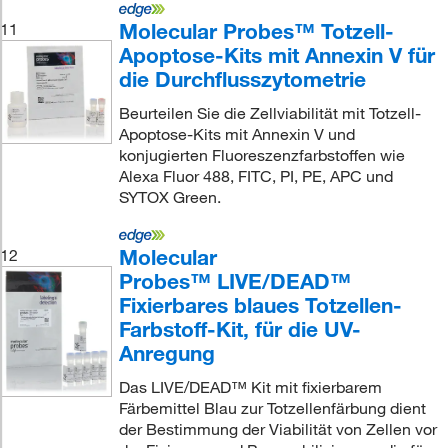
Molecular Probes™ Totzell-
11
Apoptose-Kits mit Annexin V für
die Durchflusszytometrie
Beurteilen Sie die Zellviabilität mit Totzell-
Apoptose-Kits mit Annexin V und
konjugierten Fluoreszenzfarbstoffen wie
Alexa Fluor 488, FITC, PI, PE, APC und
SYTOX Green.
Molecular
12
Probes™ LIVE/DEAD™
Fixierbares blaues Totzellen-
Farbstoff-Kit, für die UV-
Anregung
Das LIVE/DEAD™ Kit mit fixierbarem
Färbemittel Blau zur Totzellenfärbung dient
der Bestimmung der Viabilität von Zellen vor