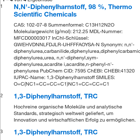
N,N'-Diphenylharnstoff, 98 %, Thermo
1
Scientific Chemicals
CAS: 102-07-8 Summenformel: C13H12N2O
Molekulargewicht (g/mol): 212.25 MDL-Nummer:
MFCD00003017 InChI-Schlüssel:
GWEHVDNNLFDJLR-UHFFFAOYSA-N Synonym: n,n'-
diphenylurea,carbanilide,diphenylurea,diphenylcarbami
diphenylurea,urea, n,n'-diphenyl,sym-
diphenylurea,acardite i,acardite,n-phenyl-n'-
phenylurea PubChem CID: 7595 ChEBI: CHEBI:41320
IUPAC-Name: 1,3-Diphenylharnstoff SMILES:
O=C(NC1=CC=CC=C1)NC1=CC=CC=C1
1,3-Diphenylharnstoff, TRC
2
Hochreine organische Moleküle und analytische
Standards, strategisch weltweit geliefert, um
Innovation und wirtschaftlichen Erfolg zu ermöglichen.
1,3-Diphenylharnstoff, TRC
3