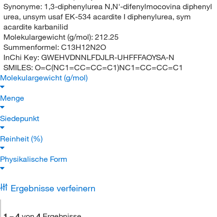
Synonyme:
1,3-diphenylurea N,N'-difenylmocovina diphenyl
urea, unsym usaf EK-534 acardite I diphenylurea, sym
acardite karbanilid
Molekulargewicht (g/mol):
212.25
Summenformel:
C13H12N2O
InChi Key:
GWEHVDNNLFDJLR-UHFFFAOYSA-N
SMILES:
O=C(NC1=CC=CC=C1)NC1=CC=CC=C1
Molekulargewicht (g/mol)
Menge
Siedepunkt
Reinheit (%)
Physikalische Form
Ergebnisse verfeinern
1
–
4
von
4
Ergebnisse