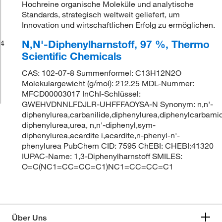
Hochreine organische Moleküle und analytische
Standards, strategisch weltweit geliefert, um
Innovation und wirtschaftlichen Erfolg zu ermöglichen.
N,N'-Diphenylharnstoff, 97 %, Thermo
4
Scientific Chemicals
CAS: 102-07-8 Summenformel: C13H12N2O
Molekulargewicht (g/mol): 212.25 MDL-Nummer:
MFCD00003017 InChI-Schlüssel:
GWEHVDNNLFDJLR-UHFFFAOYSA-N Synonym: n,n'-
diphenylurea,carbanilide,diphenylurea,diphenylcarbami
diphenylurea,urea, n,n'-diphenyl,sym-
diphenylurea,acardite i,acardite,n-phenyl-n'-
phenylurea PubChem CID: 7595 ChEBI: CHEBI:41320
IUPAC-Name: 1,3-Diphenylharnstoff SMILES:
O=C(NC1=CC=CC=C1)NC1=CC=CC=C1
Über Uns