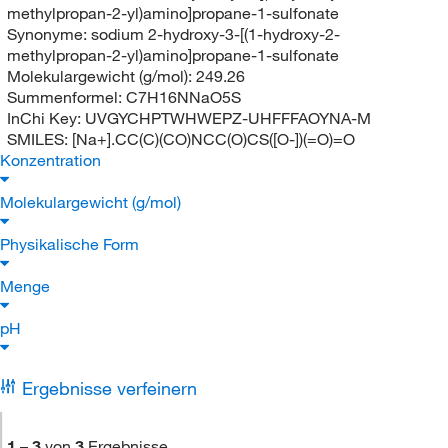
methylpropan-2-yl)amino]propane-1-sulfonate
Synonyme:
sodium 2-hydroxy-3-[(1-hydroxy-2-
methylpropan-2-yl)amino]propane-1-sulfonate
Molekulargewicht (g/mol):
249.26
Summenformel:
C7H16NNaO5S
InChi Key:
UVGYCHPTWHWEPZ-UHFFFAOYNA-M
SMILES:
[Na+].CC(C)(CO)NCC(O)CS([O-])(=O)=O
Konzentration
Molekulargewicht (g/mol)
Physikalische Form
Menge
pH
Ergebnisse verfeinern
1
–
3
von
3
Ergebnisse