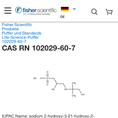
DE
Fisher Scientific
Produkte
Puffer und Standards
Life-Science-Puffer
102029-60-7
CAS RN 102029-60-7
O
Na
O
S
CH
3
O
HO
HN
OH
CH
3
IUPAC Name:
sodium 2-hydroxy-3-[(1-hydroxy-2-