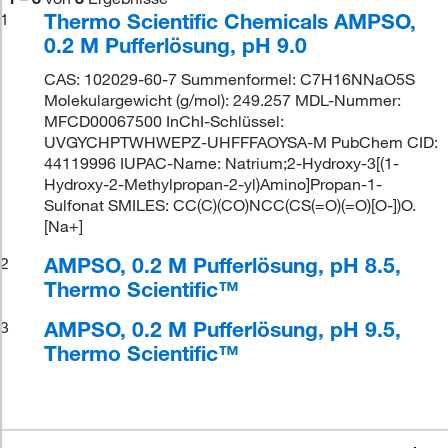
Thermo Scientific Chemicals AMPSO,
1
0.2 M Pufferlösung, pH 9.0
CAS: 102029-60-7 Summenformel: C7H16NNaO5S
Molekulargewicht (g/mol): 249.257 MDL-Nummer:
MFCD00067500 InChI-Schlüssel:
UVGYCHPTWHWEPZ-UHFFFAOYSA-M PubChem CID:
44119996 IUPAC-Name: Natrium;2-Hydroxy-3[(1-
Hydroxy-2-Methylpropan-2-yl)Amino]Propan-1-
Sulfonat SMILES: CC(C)(CO)NCC(CS(=O)(=O)[O-])O.
[Na+]
AMPSO, 0.2 M Pufferlösung, pH 8.5,
2
Thermo Scientific™
AMPSO, 0.2 M Pufferlösung, pH 9.5,
3
Thermo Scientific™