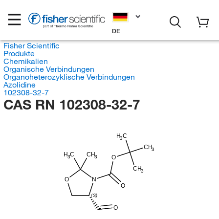
DE
Fisher Scientific
Produkte
Chemikalien
Organische Verbindungen
Organoheterozyklische Verbindungen
Azolidine
102308-32-7
CAS RN 102308-32-7
H
C
3
CH
3
H
C
CH
3
3
O
CH
3
O
N
O
(S)
O