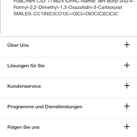
PubChem CID: 179824 IUPAC-Name: Tert-Butyl (4S)-4-
Formyl-2,2-Dimethyl-1,3-Oxazolidin-3-Carboxylat
SMILES: CC1(N(C(CO1)C=O)C(=O)OC(C)(C)C)C
Über Uns
Lösungen für Sie
Kundenservice
Programme und Dienstleistungen
Folgen Sie uns