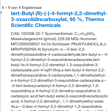
1
–
1
von
1
Ergebnisse
tert-Butyl (S)-(-)-4-formyl-2,2-dimethyl-
1
3-oxazolidincarboxylat, 95 %, Thermo
Scientific Chemicals
CAS: 102308-32-7 Summenformel: C
H
NO
11
19
4
Molekulargewicht (g/mol): 229.28 MDL-Nummer:
MFCD00209557 InChI-Schlüssel: PNJXYVJNOCLJLJ-
MRVPVSSYSA-N Synonym: s---3-boc-2,2-
dimethyloxazolidine-4-carboxaldehyde,tert-butyl s---4-
formyl-2,2-dimethyl-3-oxazolidinecarboxylate,tert-
butyl 4s-4-formyl-2,2-dimethyl-1,3-oxazolidine-3-
carboxylate,unii-41aj913hqi,s-tert-butyl 4-formyl-2,2-
dimethyloxazolidine-3-carboxylate,1,1-dimethylethyl-
s-4-formyl-2,2-dimethyl-3-oxazolidine carboxylate,s--
-3-tert-butoxycarbonyl-4-formyl-2,2-dimethyl-1,3-
oxazolidine,s-4-formyl-2,2-dimethyl-oxazolidine-3-
carboxylic acid tert-butyl ester,3-oxazolidinecarboxylic
acid, 4-formyl-2,2-dimethyl-, 1,1-dimethylethyl ester,
4s,s---3-boc-4-formyl-2,2-dimethyl-1,3-oxazolidine