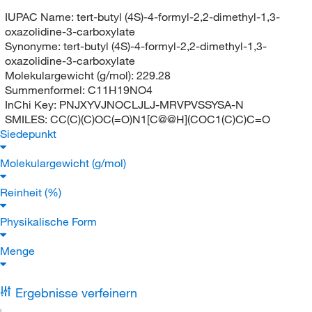
IUPAC Name:
tert-butyl (4S)-4-formyl-2,2-dimethyl-1,3-
oxazolidine-3-carboxylate
Synonyme:
tert-butyl (4S)-4-formyl-2,2-dimethyl-1,3-
oxazolidine-3-carboxylate
Molekulargewicht (g/mol):
229.28
Summenformel:
C11H19NO4
InChi Key:
PNJXYVJNOCLJLJ-MRVPVSSYSA-N
SMILES:
CC(C)(C)OC(=O)N1[C@@H](COC1(C)C)C=O
Siedepunkt
Molekulargewicht (g/mol)
Reinheit (%)
Physikalische Form
Menge
Ergebnisse verfeinern