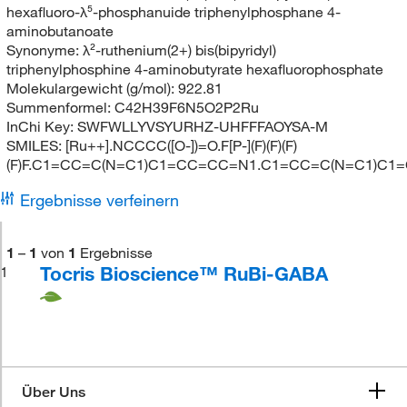
hexafluoro-λ⁵-phosphanuide triphenylphosphane 4-
aminobutanoate
Synonyme:
λ²-ruthenium(2+) bis(bipyridyl)
triphenylphosphine 4-aminobutyrate hexafluorophosphate
Molekulargewicht (g/mol):
922.81
Summenformel:
C42H39F6N5O2P2Ru
InChi Key:
SWFWLLYVSYURHZ-UHFFFAOYSA-M
SMILES:
[Ru++].NCCCC([O-])=O.F[P-](F)(F)(F)
(F)F.C1=CC=C(N=C1)C1=CC=CC=N1.C1=CC=C(N=C1)C
Ergebnisse verfeinern
1
–
1
von
1
Ergebnisse
Tocris Bioscience™ RuBi-GABA
1
Über Uns