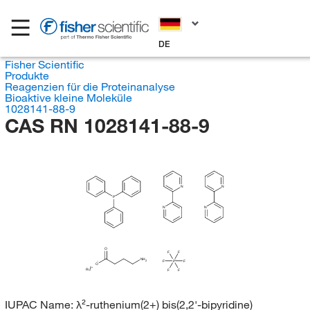
DE
Fisher Scientific
Produkte
Reagenzien für die Proteinanalyse
Bioaktive kleine Moleküle
1028141-88-9
CAS RN 1028141-88-9
N
N
P
N
N
O
F
F
NH
2
F
P
F
O
Ru
F
F
IUPAC Name:
λ²-ruthenium(2+) bis(2,2'-bipyridine)