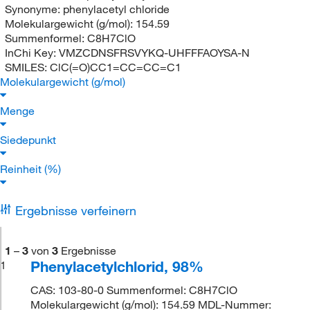
Synonyme:
phenylacetyl chloride
Molekulargewicht (g/mol):
154.59
Summenformel:
C8H7ClO
InChi Key:
VMZCDNSFRSVYKQ-UHFFFAOYSA-N
SMILES:
ClC(=O)CC1=CC=CC=C1
Molekulargewicht (g/mol)
Menge
Siedepunkt
Reinheit (%)
Ergebnisse verfeinern
1
–
3
von
3
Ergebnisse
Phenylacetylchlorid, 98%
1
CAS: 103-80-0 Summenformel: C8H7ClO
Molekulargewicht (g/mol): 154.59 MDL-Nummer: