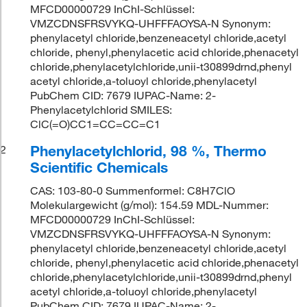
MFCD00000729 InChI-Schlüssel:
VMZCDNSFRSVYKQ-UHFFFAOYSA-N Synonym:
phenylacetyl chloride,benzeneacetyl chloride,acetyl
chloride, phenyl,phenylacetic acid chloride,phenacetyl
chloride,phenylacetylchloride,unii-t30899drnd,phenyl
acetyl chloride,a-toluoyl chloride,phenylacetyl
PubChem CID: 7679 IUPAC-Name: 2-
Phenylacetylchlorid SMILES:
ClC(=O)CC1=CC=CC=C1
Phenylacetylchlorid, 98 %, Thermo
2
Scientific Chemicals
CAS: 103-80-0 Summenformel: C8H7ClO
Molekulargewicht (g/mol): 154.59 MDL-Nummer:
MFCD00000729 InChI-Schlüssel:
VMZCDNSFRSVYKQ-UHFFFAOYSA-N Synonym:
phenylacetyl chloride,benzeneacetyl chloride,acetyl
chloride, phenyl,phenylacetic acid chloride,phenacetyl
chloride,phenylacetylchloride,unii-t30899drnd,phenyl
acetyl chloride,a-toluoyl chloride,phenylacetyl
PubChem CID: 7679 IUPAC-Name: 2-