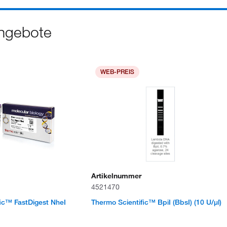
Angebote
WEB-PREIS
Artikelnummer
4521470
ic™ FastDigest NheI
Thermo Scientific™ BpiI (BbsI) (10 U/μl)