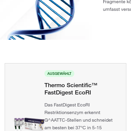
Fragmente k
umfasst vers
AUSGEWÄHLT
Thermo Scientific™
FastDigest EcoRI
Das FastDigest EcoRI
Restriktionsenzym erkennt
G^AATTC-Stellen und schneidet
am besten bei 37°C in 5-15