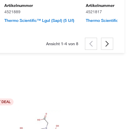
Artikelnummer
Artikelnummer
4521889
4521817
Thermo Scientific™ LguI (SapI) (5 U/l)
Thermo Scientific™ Hin
Ansicht 1-4 von
8
 DEAL