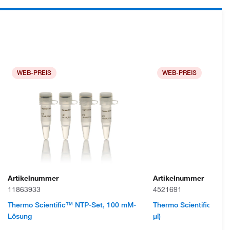
WEB-PREIS
WEB-PREIS
Artikelnummer
Artikelnummer
11863933
4521691
Thermo Scientific™ NTP-Set, 100 mM-
Thermo Scientific™ Esp
Lösung
μl)