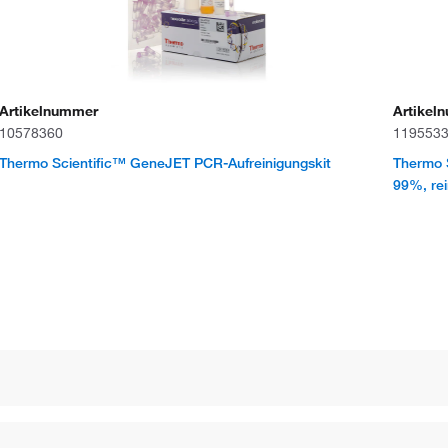
Artikelnummer
Artikel
10578360
119553
Thermo Scientific™ GeneJET PCR-Aufreinigungskit
Thermo S
99%, rei