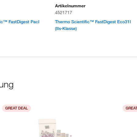
Artikelnummer
4521717
ic™ FastDigest PacI
Thermo Scientific™ FastDigest Eco31I
(IIs-Klasse)
lung
GREAT DEAL
GREAT