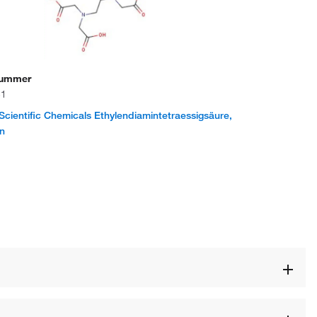
nummer
31
cientific Chemicals Ethylendiamintetraessigsäure,
n