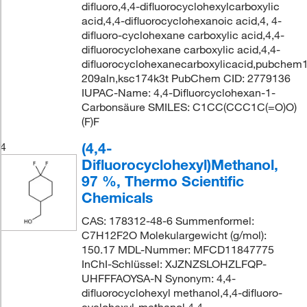
difluoro,4,4-difluorocyclohexylcarboxylic
acid,4,4-difluorocyclohexanoic acid,4, 4-
difluoro-cyclohexane carboxylic acid,4,4-
difluorocyclohexane carboxylic acid,4,4-
difluorocyclohexanecarboxylicacid,pubche
209aln,ksc174k3t PubChem CID: 2779136
IUPAC-Name: 4,4-Difluorcyclohexan-1-
Carbonsäure SMILES: C1CC(CCC1C(=O)O)
(F)F
(4,4-
4
Difluorocyclohexyl)Methanol,
97 %, Thermo Scientific
Chemicals
CAS: 178312-48-6 Summenformel:
C7H12F2O Molekulargewicht (g/mol):
150.17 MDL-Nummer: MFCD11847775
InChI-Schlüssel: XJZNZSLOHZLFQP-
UHFFFAOYSA-N Synonym: 4,4-
difluorocyclohexyl methanol,4,4-difluoro-