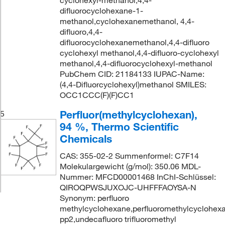
cyclohexyl-methanol,4,4-
difluorocyclohexane-1-
methanol,cyclohexanemethanol, 4,4-
difluoro,4,4-
difluorocyclohexanemethanol,4,4-difluoro
cyclohexyl methanol,4,4-difluoro-cyclohexyl
methanol,4,4-difluorocyclohexyl-methanol
PubChem CID: 21184133 IUPAC-Name:
(4,4-Difluorcyclohexyl)methanol SMILES:
OCC1CCC(F)(F)CC1
Perfluor(methylcyclohexan),
5
94 %, Thermo Scientific
Chemicals
CAS: 355-02-2 Summenformel: C7F14
Molekulargewicht (g/mol): 350.06 MDL-
Nummer: MFCD00001468 InChI-Schlüssel:
QIROQPWSJUXOJC-UHFFFAOYSA-N
Synonym: perfluoro
methylcyclohexane,perfluoromethylcyclohexa
pp2,undecafluoro trifluoromethyl