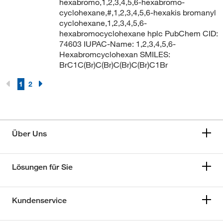
hexabromo,1,2,3,4,5,6-hexabromo-
cyclohexane,#,1,2,3,4,5,6-hexakis bromanyl
cyclohexane,1,2,3,4,5,6-
hexabromocyclohexane hplc PubChem CID:
74603 IUPAC-Name: 1,2,3,4,5,6-
Hexabromcyclohexan SMILES:
BrC1C(Br)C(Br)C(Br)C(Br)C1Br
1
2
Über Uns
Lösungen für Sie
Kundenservice