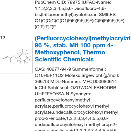
PubChem CID: 78975 IUPAC-Name:
1,1,2,2,3,3,4,5,5,6-Decafluoro-4,6-
bis(trifluoromethyl)cyclohexan SMILES:
C1(C(C(C(C(C1(F)F)(F)F)(F)F)(C(F)(F)F)F)(F)F)
(C(F)(F)F)F
(Perfluorcyclohexyl)methylacrylat
12
96 %, stab. Mit 100 ppm 4-
Methoxyphenol, Thermo
Scientific Chemicals
CAS: 40677-94-9 Summenformel:
C10H5F11O2 Molekulargewicht (g/mol):
366.13 MDL-Nummer: MFCD00080614
InChI-Schlüssel: OZGWOALFBHODRB-
UHFFFAOYSA-N Synonym:
perfluorocyclohexylmethyl
acrylate,perfluorocyclohexyl methyl
acrylate,undecafluorocyclohexyl methyl
prop-2-enoate,1,2,2,3,3,4,4,5,5,6,6-
undecafluorocyclohexyl methyl prop-2-
enoate,acrylic acid 1,2,2,3,3,4,4,5,5,6,6-