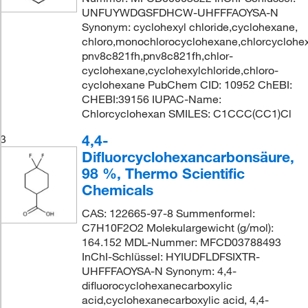
UNFUYWDGSFDHCW-UHFFFAOYSA-N
Synonym: cyclohexyl chloride,cyclohexane,
chloro,monochlorocyclohexane,chlorcyclohex
pnv8c821fh,pnv8c821fh,chlor-
cyclohexane,cyclohexylchloride,chloro-
cyclohexane PubChem CID: 10952 ChEBI:
CHEBI:39156 IUPAC-Name:
Chlorcyclohexan SMILES: C1CCC(CC1)Cl
4,4-
3
Difluorcyclohexancarbonsäure,
98 %, Thermo Scientific
Chemicals
CAS: 122665-97-8 Summenformel:
C7H10F2O2 Molekulargewicht (g/mol):
164.152 MDL-Nummer: MFCD03788493
InChI-Schlüssel: HYIUDFLDFSIXTR-
UHFFFAOYSA-N Synonym: 4,4-
difluorocyclohexanecarboxylic
acid,cyclohexanecarboxylic acid, 4,4-