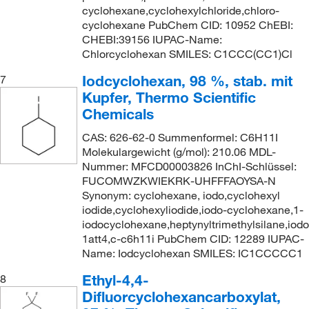
cyclohexane,cyclohexylchloride,chloro-
cyclohexane PubChem CID: 10952 ChEBI:
CHEBI:39156 IUPAC-Name:
Chlorcyclohexan SMILES: C1CCC(CC1)Cl
Iodcyclohexan, 98 %, stab. mit
7
Kupfer, Thermo Scientific
Chemicals
CAS: 626-62-0 Summenformel: C6H11I
Molekulargewicht (g/mol): 210.06 MDL-
Nummer: MFCD00003826 InChI-Schlüssel:
FUCOMWZKWIEKRK-UHFFFAOYSA-N
Synonym: cyclohexane, iodo,cyclohexyl
iodide,cyclohexyliodide,iodo-cyclohexane,1-
iodocyclohexane,heptynyltrimethylsilane,io
1att4,c-c6h11i PubChem CID: 12289 IUPAC-
Name: Iodcyclohexan SMILES: IC1CCCCC1
Ethyl-4,4-
8
Difluorcyclohexancarboxylat,