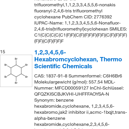
trifluoromethyl,1,1,2,3,3,4,5,5,6-nonakis
fluoranyl-2,4,6-tris trifluoromethyl
cyclohexane PubChem CID: 2776392
IUPAC-Name: 1,1,2,3,3,4,5,5,6-Nonafluor-
2,4,6-tris(trifluoromethyl)cyclohexan SMILES:
C1(C(C(C(C(C1(F)F)(C(F)(F)F)F)(F)F)(C(F)(F)F)F)
(F)F)(C(F)(F)F)F
1,2,3,4,5,6-
15
Hexabromcyclohexan, Thermo
Scientific Chemicals
CAS: 1837-91-8 Summenformel: C6H6Br6
Molekulargewicht (g/mol): 557.54 MDL-
Nummer: MFCD00059127 InChI-Schlüssel:
QFQZKISCBJKVHI-UHFFFAOYSA-N
Synonym: benzene
hexabromide,cyclohexane, 1,2,3,4,5,6-
hexabromo,jak2 inhibitor ii,acmc-1bqjt,trans-
alpha-benzene
hexabromide,cyclohexane,2,3,4,5,6-