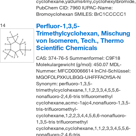
cyclohexane,ya0ums4rny,cyclohexylbromide
PubChem CID: 7960 IUPAC-Name:
Bromoyclohexan SMILES: BrC1CCCCC1
Perfluor-1,3,5-
14
Trimethylcyclohexan, Mischung
von Isomeren, Tech., Thermo
Scientific Chemicals
CAS: 374-76-5 Summenformel: C9F18
Molekulargewicht (g/mol): 450.07 MDL-
Nummer: MFCD00066614 InChI-Schlüssel:
MGOFOLPXKULBGG-UHFFFAOYSA-N
Synonym: perfluoro-1,3,5-
trimethylcyclohexane,1,1,2,3,3,4,5,5,6-
nonafluoro-2,4,6-tris trifluoromethyl
cyclohexane,acmc-1ajc4,nonafluoro-1,3,5-
tris-trifluoromethyl-
cyclohexane,1,2,2,3,4,4,5,6,6-nonafluoro-
1,3,5-tris trifluoromethyl
cyclohexane,cyclohexane,1,1,2,3,3,4,5,5,6-
nonafluoro-2,4,6-tris