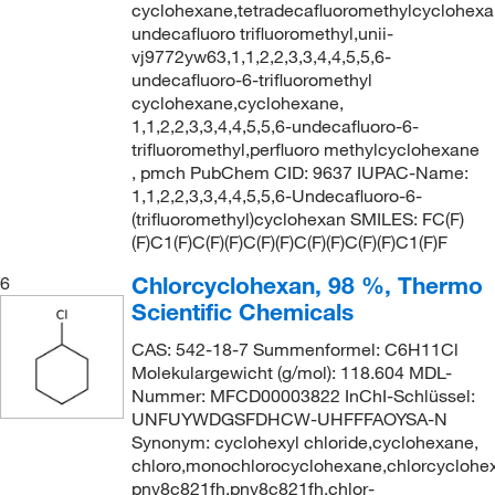
cyclohexane,tetradecafluoromethylcyclohexa
undecafluoro trifluoromethyl,unii-
vj9772yw63,1,1,2,2,3,3,4,4,5,5,6-
undecafluoro-6-trifluoromethyl
cyclohexane,cyclohexane,
1,1,2,2,3,3,4,4,5,5,6-undecafluoro-6-
trifluoromethyl,perfluoro methylcyclohexane
, pmch PubChem CID: 9637 IUPAC-Name:
1,1,2,2,3,3,4,4,5,5,6-Undecafluoro-6-
(trifluoromethyl)cyclohexan SMILES: FC(F)
(F)C1(F)C(F)(F)C(F)(F)C(F)(F)C(F)(F)C1(F)F
Chlorcyclohexan, 98 %, Thermo
6
Scientific Chemicals
CAS: 542-18-7 Summenformel: C6H11Cl
Molekulargewicht (g/mol): 118.604 MDL-
Nummer: MFCD00003822 InChI-Schlüssel:
UNFUYWDGSFDHCW-UHFFFAOYSA-N
Synonym: cyclohexyl chloride,cyclohexane,
chloro,monochlorocyclohexane,chlorcyclohex
pnv8c821fh,pnv8c821fh,chlor-