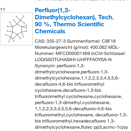
Perfluor(1,3-
11
Dimethylcyclohexan), Tech.
90 %, Thermo Scientific
Chemicals
CAS: 335-27-3 Summenformel: C8F16
Molekulargewicht (g/mol): 400.062 MDL-
Nummer: MFCD00001469 InChI-Schlüssel:
LOQGSOTUHASIHI-UHFFFAOYSA-N
Synonym: perfluoro-1,3-
dimethylcyclohexane,perfluoro 1,3-
dimethylcyclohexane,1,1,2,2,3,3,4,5,5,6-
decafluoro-4,6-bis trifluoromethyl
cyclohexane,decafluoro-1,3-bis
trifluoromethyl cyclohexane,cyclohexane,
perfluoro-1,3-dimethyl,cyclohexane,
1,1,2,2,3,3,4,5,5,6-decafluoro-4,6-bis
trifluoromethyl,cyclohexane, decafluoro-1,3-
bis trifluoromethyl,hexadecafluoro 1,3-
dimethylcyclohexane,flutec pp3,acmc-1cjoy