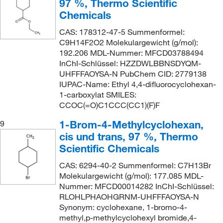
97 %, Thermo Scientific
Chemicals
CAS: 178312-47-5 Summenformel:
C9H14F2O2 Molekulargewicht (g/mol):
192.206 MDL-Nummer: MFCD03788494
InChI-Schlüssel: HZZDWLBBNSDYQM-
UHFFFAOYSA-N PubChem CID: 2779138
IUPAC-Name: Ethyl 4,4-difluorocyclohexan-
1-carboxylat SMILES:
CCOC(=O)C1CCC(CC1)(F)F
1-Brom-4-Methylcyclohexan,
9
cis und trans, 97 %, Thermo
Scientific Chemicals
CAS: 6294-40-2 Summenformel: C7H13Br
Molekulargewicht (g/mol): 177.085 MDL-
Nummer: MFCD00014282 InChI-Schlüssel:
RLOHLPHAOHGRNM-UHFFFAOYSA-N
Synonym: cyclohexane, 1-bromo-4-
methyl,p-methylcyclohexyl bromide,4-