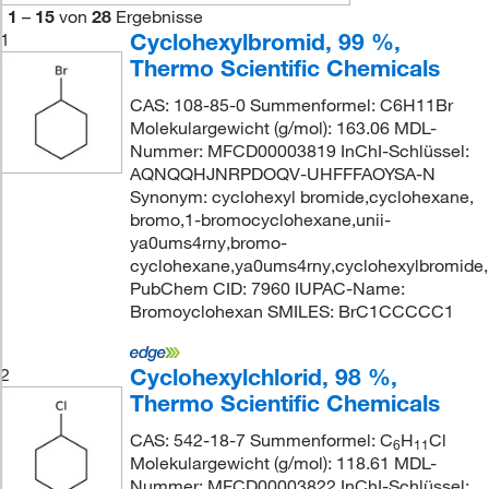
1
–
15
von
28
Ergebnisse
Cyclohexylbromid, 99 %,
1
Thermo Scientific Chemicals
CAS: 108-85-0 Summenformel: C6H11Br
Molekulargewicht (g/mol): 163.06 MDL-
Nummer: MFCD00003819 InChI-Schlüssel:
AQNQQHJNRPDOQV-UHFFFAOYSA-N
Synonym: cyclohexyl bromide,cyclohexane,
bromo,1-bromocyclohexane,unii-
ya0ums4rny,bromo-
cyclohexane,ya0ums4rny,cyclohexylbromide
PubChem CID: 7960 IUPAC-Name:
Bromoyclohexan SMILES: BrC1CCCCC1
Cyclohexylchlorid, 98 %,
2
Thermo Scientific Chemicals
CAS: 542-18-7 Summenformel: C
H
Cl
6
11
Molekulargewicht (g/mol): 118.61 MDL-
Nummer: MFCD00003822 InChI-Schlüssel: