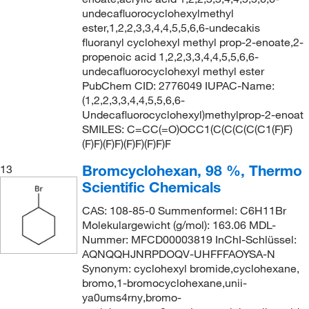
undecafluorocyclohexylmethyl
ester,1,2,2,3,3,4,4,5,5,6,6-undecakis
fluoranyl cyclohexyl methyl prop-2-enoate,2-
propenoic acid 1,2,2,3,3,4,4,5,5,6,6-
undecafluorocyclohexyl methyl ester
PubChem CID: 2776049 IUPAC-Name:
(1,2,2,3,3,4,4,5,5,6,6-
Undecafluorocyclohexyl)methylprop-2-enoat
SMILES: C=CC(=O)OCC1(C(C(C(C(C1(F)F)
(F)F)(F)F)(F)F)(F)F)F
Bromcyclohexan, 98 %, Thermo
13
Scientific Chemicals
CAS: 108-85-0 Summenformel: C6H11Br
Molekulargewicht (g/mol): 163.06 MDL-
Nummer: MFCD00003819 InChI-Schlüssel:
AQNQQHJNRPDOQV-UHFFFAOYSA-N
Synonym: cyclohexyl bromide,cyclohexane,
bromo,1-bromocyclohexane,unii-
ya0ums4rny,bromo-