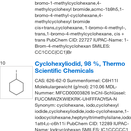
bromo-1-methylcyclohexane,4-
methylcyclohexyl bromide,acmc-1b9h5,1-
bromo-4-methyl-cyclohexane,4-
methylcyclohexyl bromide
cis+trans,cyclohexane, 1-bromo-4-methyl-,
trans,1-bromo-4-methylcyclohexane, cis +
trans PubChem CID: 22727 IUPAC-Name: 1-
Brom-4-methylcyclohexan SMILES:
CC1CCC(CC1)Br
Cyclohexyliodid, 98 %, Thermo
10
Scientific Chemicals
CAS: 626-62-0 Summenformel: C6H11I
Molekulargewicht (g/mol): 210.06 MDL-
Nummer: MFCD00003826 InChI-Schlüssel:
FUCOMWZKWIEKRK-UHFFFAOYSA-N
Synonym: cyclohexane, iodo,cyclohexyl
iodide,cyclohexyliodide,iodo-cyclohexane,1-
iodocyclohexane,heptynyltrimethylsilane,io
1att4,c-c6h11i PubChem CID: 12289 IUPAC-
Name: Iodcyclohexan SMILES: IC1CCCCC1