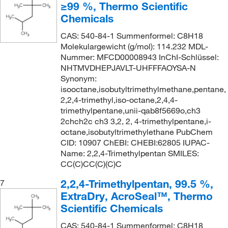
≥99 %, Thermo Scientific
Chemicals
CAS: 540-84-1 Summenformel: C8H18
Molekulargewicht (g/mol): 114.232 MDL-
Nummer: MFCD00008943 InChI-Schlüssel:
NHTMVDHEPJAVLT-UHFFFAOYSA-N
Synonym:
isooctane,isobutyltrimethylmethane,pentane,
2,2,4-trimethyl,iso-octane,2,4,4-
trimethylpentane,unii-qab8f5669o,ch3
2chch2c ch3 3,2, 2, 4-trimethylpentane,i-
octane,isobutyltrimethylethane PubChem
CID: 10907 ChEBI: CHEBI:62805 IUPAC-
Name: 2,2,4-Trimethylpentan SMILES:
CC(C)CC(C)(C)C
2,2,4-Trimethylpentan, 99.5 %,
7
ExtraDry, AcroSeal™, Thermo
Scientific Chemicals
CAS: 540-84-1 Summenformel: C8H18