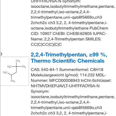
UHFFFAOYSA-N Synonym:
isooctane,isobutyltrimethylmethane,pentane,
2,2,4-trimethyl,iso-octane,2,4,4-
trimethylpentane,unii-qab8f5669o,ch3
2chch2c ch3 3,2, 2, 4-trimethylpentane,i-
octane,isobutyltrimethylethane PubChem
CID: 10907 ChEBI: CHEBI:62805 IUPAC-
Name: 2,2,4-Trimethylpentan SMILES:
CC(C)CC(C)(C)C
2,2,4-Trimethylpentan, ≥99 %,
3
Thermo Scientific Chemicals
CAS: 540-84-1 Summenformel: C8H18
Molekulargewicht (g/mol): 114.232 MDL-
Nummer: MFCD00008943 InChI-Schlüssel:
NHTMVDHEPJAVLT-UHFFFAOYSA-N
Synonym:
isooctane,isobutyltrimethylmethane,pentane,
2,2,4-trimethyl,iso-octane,2,4,4-
trimethylpentane,unii-qab8f5669o,ch3
2chch2c ch3 3,2, 2, 4-trimethylpentane,i-