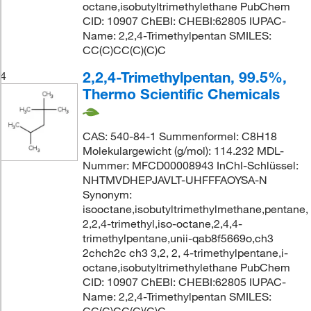
octane,isobutyltrimethylethane PubChem
CID: 10907 ChEBI: CHEBI:62805 IUPAC-
Name: 2,2,4-Trimethylpentan SMILES:
CC(C)CC(C)(C)C
2,2,4-Trimethylpentan, 99.5%,
4
Thermo Scientific Chemicals
CAS: 540-84-1 Summenformel: C8H18
Molekulargewicht (g/mol): 114.232 MDL-
Nummer: MFCD00008943 InChI-Schlüssel:
NHTMVDHEPJAVLT-UHFFFAOYSA-N
Synonym:
isooctane,isobutyltrimethylmethane,pentane,
2,2,4-trimethyl,iso-octane,2,4,4-
trimethylpentane,unii-qab8f5669o,ch3
2chch2c ch3 3,2, 2, 4-trimethylpentane,i-
octane,isobutyltrimethylethane PubChem
CID: 10907 ChEBI: CHEBI:62805 IUPAC-
Name: 2,2,4-Trimethylpentan SMILES:
CC(C)CC(C)(C)C