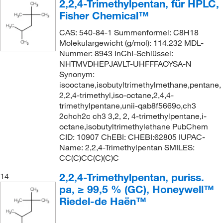
2,2,4-Trimethylpentan, für HPLC,
Fisher Chemical™
CAS: 540-84-1 Summenformel: C8H18
Molekulargewicht (g/mol): 114.232 MDL-
Nummer: 8943 InChI-Schlüssel:
NHTMVDHEPJAVLT-UHFFFAOYSA-N
Synonym:
isooctane,isobutyltrimethylmethane,pentane,
2,2,4-trimethyl,iso-octane,2,4,4-
trimethylpentane,unii-qab8f5669o,ch3
2chch2c ch3 3,2, 2, 4-trimethylpentane,i-
octane,isobutyltrimethylethane PubChem
CID: 10907 ChEBI: CHEBI:62805 IUPAC-
Name: 2,2,4-Trimethylpentan SMILES:
CC(C)CC(C)(C)C
2,2,4-Trimethylpentan, puriss.
14
pa, ≥ 99,5 % (GC), Honeywell™
Riedel-de Haën™