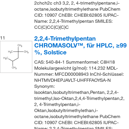
2chch2c ch3 3,2, 2, 4-trimethylpentane,i-
octane,isobutyltrimethylethane PubChem
CID: 10907 ChEBI: CHEBI:62805 IUPAC-
Name: 2,2,4-Trimethylpentan SMILES:
CC(C)CC(C)(C)C
2,2,4-Trimethylpentan
11
CHROMASOLV™, für HPLC, ≥99
%, Solstice
CAS: 540-84-1 Summenformel: C8H18
Molekulargewicht (g/mol): 114.232 MDL-
Nummer: MFCD00008943 InChI-Schlüssel:
NHTMVDHEPJAVLT-UHFFFAOYSA-N
Synonym:
Isooktan,Isobutyltrimethan,Pentan, 2,2,4-
trimethyl,Iso-Oktan,2,4,4-Trimethylpentan,2,
2, 4-Trimethylpentan,i-
Oktan,Isobutyltrimethylethan,i-
octane,isobutyltrimethylethane PubChem
CID: 10907 ChEBI: CHEBI:62805 IUPAC-
Name: 2,2,4-Trimethylpentan SMILES: