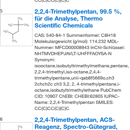
2,2,4-Trimethylpentan, 99.5 %,
5
für die Analyse, Thermo
Scientific Chemicals
CAS: 540-84-1 Summenformel: C8H18
Molekulargewicht (g/mol): 114.232 MDL-
Nummer: MFCD00008943 InChI-Schlüssel:
NHTMVDHEPJAVLT-UHFFFAOYSA-N
Synonym:
isooctane,isobutyltrimethylmethane,pentane,
2,2,4-trimethyl,iso-octane,2,4,4-
trimethylpentane,unii-qab8f5669o,ch3
2chch2c ch3 3,2, 2, 4-trimethylpentane,i-
octane,isobutyltrimethylethane PubChem
CID: 10907 ChEBI: CHEBI:62805 IUPAC-
Name: 2,2,4-Trimethylpentan SMILES:
CC(C)CC(C)(C)C
2,2,4-Trimethylpentan, ACS-
6
Reagenz, Spectro-Gütegrad,