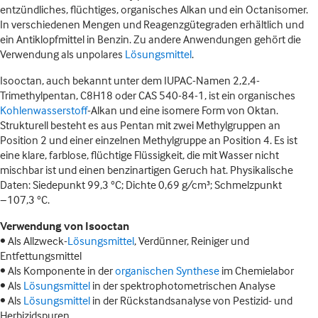
entzündliches, flüchtiges, organisches Alkan und ein Octanisomer.
In verschiedenen Mengen und Reagenzgütegraden erhältlich und
ein Antiklopfmittel in Benzin. Zu andere Anwendungen gehört die
Verwendung als unpolares
Lösungsmittel
.
Isooctan, auch bekannt unter dem IUPAC-Namen 2,2,4-
Trimethylpentan, C8H18 oder CAS 540-84-1, ist ein organisches
Kohlenwasserstoff
-Alkan und eine isomere Form von Oktan.
Strukturell besteht es aus Pentan mit zwei Methylgruppen an
Position 2 und einer einzelnen Methylgruppe an Position 4. Es ist
eine klare, farblose, flüchtige Flüssigkeit, die mit Wasser nicht
mischbar ist und einen benzinartigen Geruch hat. Physikalische
Daten: Siedepunkt 99,3 °C; Dichte 0,69 g/cm³; Schmelzpunkt
−107,3 °C.
Verwendung von Isooctan
• Als Allzweck-
Lösungsmittel
, Verdünner, Reiniger und
Entfettungsmittel
• Als Komponente in der
organischen Synthese
im Chemielabor
• Als
Lösungsmittel
in der spektrophotometrischen Analyse
• Als
Lösungsmittel
in der Rückstandsanalyse von Pestizid- und
Herbizidspuren