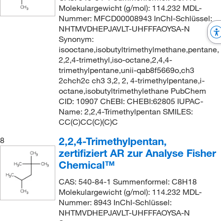
Molekulargewicht (g/mol): 114.232 MDL-
Nummer: MFCD00008943 InChI-Schlüssel:
NHTMVDHEPJAVLT-UHFFFAOYSA-N
Synonym:
isooctane,isobutyltrimethylmethane,pentane,
2,2,4-trimethyl,iso-octane,2,4,4-
trimethylpentane,unii-qab8f5669o,ch3
2chch2c ch3 3,2, 2, 4-trimethylpentane,i-
octane,isobutyltrimethylethane PubChem
CID: 10907 ChEBI: CHEBI:62805 IUPAC-
Name: 2,2,4-Trimethylpentan SMILES:
CC(C)CC(C)(C)C
2,2,4-Trimethylpentan,
8
zertifiziert AR zur Analyse Fisher
Chemical™
CAS: 540-84-1 Summenformel: C8H18
Molekulargewicht (g/mol): 114.232 MDL-
Nummer: 8943 InChI-Schlüssel:
NHTMVDHEPJAVLT-UHFFFAOYSA-N