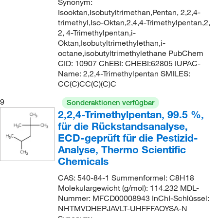
Synonym:
Isooktan,Isobutyltrimethan,Pentan, 2,2,4-
trimethyl,Iso-Oktan,2,4,4-Trimethylpentan,2,
2, 4-Trimethylpentan,i-
Oktan,Isobutyltrimethylethan,i-
octane,isobutyltrimethylethane PubChem
CID: 10907 ChEBI: CHEBI:62805 IUPAC-
Name: 2,2,4-Trimethylpentan SMILES:
CC(C)CC(C)(C)C
9
Sonderaktionen verfügbar
2,2,4-Trimethylpentan, 99.5 %,
für die Rückstandsanalyse,
ECD-geprüft für die Pestizid-
Analyse, Thermo Scientific
Chemicals
CAS: 540-84-1 Summenformel: C8H18
Molekulargewicht (g/mol): 114.232 MDL-
Nummer: MFCD00008943 InChI-Schlüssel:
NHTMVDHEPJAVLT-UHFFFAOYSA-N