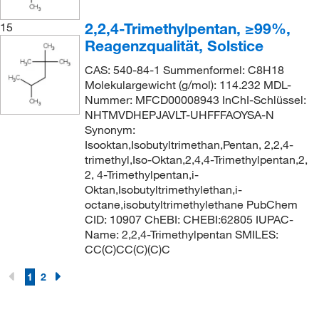
2,2,4-Trimethylpentan, ≥99%,
15
Reagenzqualität, Solstice
CAS: 540-84-1 Summenformel: C8H18
Molekulargewicht (g/mol): 114.232 MDL-
Nummer: MFCD00008943 InChI-Schlüssel:
NHTMVDHEPJAVLT-UHFFFAOYSA-N
Synonym:
Isooktan,Isobutyltrimethan,Pentan, 2,2,4-
trimethyl,Iso-Oktan,2,4,4-Trimethylpentan,2,
2, 4-Trimethylpentan,i-
Oktan,Isobutyltrimethylethan,i-
octane,isobutyltrimethylethane PubChem
CID: 10907 ChEBI: CHEBI:62805 IUPAC-
Name: 2,2,4-Trimethylpentan SMILES:
CC(C)CC(C)(C)C
1
2