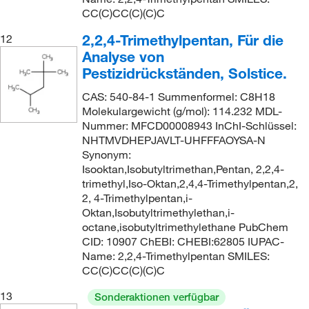
CC(C)CC(C)(C)C
2,2,4-Trimethylpentan, Für die
12
Analyse von
Pestizidrückständen, Solstice.
CAS: 540-84-1 Summenformel: C8H18
Molekulargewicht (g/mol): 114.232 MDL-
Nummer: MFCD00008943 InChI-Schlüssel:
NHTMVDHEPJAVLT-UHFFFAOYSA-N
Synonym:
Isooktan,Isobutyltrimethan,Pentan, 2,2,4-
trimethyl,Iso-Oktan,2,4,4-Trimethylpentan,2,
2, 4-Trimethylpentan,i-
Oktan,Isobutyltrimethylethan,i-
octane,isobutyltrimethylethane PubChem
CID: 10907 ChEBI: CHEBI:62805 IUPAC-
Name: 2,2,4-Trimethylpentan SMILES:
CC(C)CC(C)(C)C
13
Sonderaktionen verfügbar