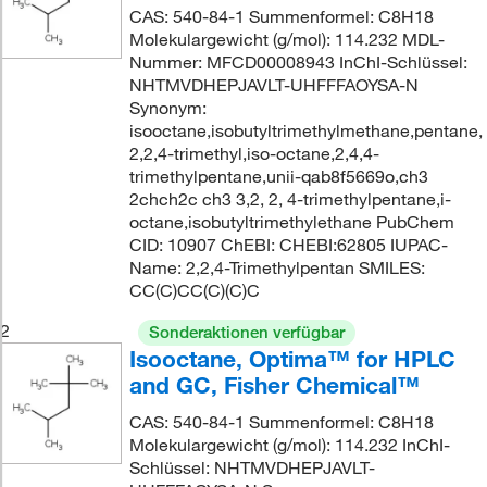
CAS: 540-84-1 Summenformel: C8H18
Molekulargewicht (g/mol): 114.232 MDL-
Nummer: MFCD00008943 InChI-Schlüssel:
NHTMVDHEPJAVLT-UHFFFAOYSA-N
Synonym:
isooctane,isobutyltrimethylmethane,pentane,
2,2,4-trimethyl,iso-octane,2,4,4-
trimethylpentane,unii-qab8f5669o,ch3
2chch2c ch3 3,2, 2, 4-trimethylpentane,i-
octane,isobutyltrimethylethane PubChem
CID: 10907 ChEBI: CHEBI:62805 IUPAC-
Name: 2,2,4-Trimethylpentan SMILES:
CC(C)CC(C)(C)C
2
Sonderaktionen verfügbar
Isooctane, Optima™ for HPLC
and GC, Fisher Chemical™
CAS: 540-84-1 Summenformel: C8H18
Molekulargewicht (g/mol): 114.232 InChI-
Schlüssel: NHTMVDHEPJAVLT-