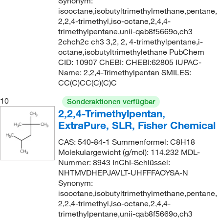
Synonym:
isooctane,isobutyltrimethylmethane,pentane,
2,2,4-trimethyl,iso-octane,2,4,4-
trimethylpentane,unii-qab8f5669o,ch3
2chch2c ch3 3,2, 2, 4-trimethylpentane,i-
octane,isobutyltrimethylethane PubChem
CID: 10907 ChEBI: CHEBI:62805 IUPAC-
Name: 2,2,4-Trimethylpentan SMILES:
CC(C)CC(C)(C)C
10
Sonderaktionen verfügbar
2,2,4-Trimethylpentan,
ExtraPure, SLR, Fisher Chemical
CAS: 540-84-1 Summenformel: C8H18
Molekulargewicht (g/mol): 114.232 MDL-
Nummer: 8943 InChI-Schlüssel:
NHTMVDHEPJAVLT-UHFFFAOYSA-N
Synonym:
isooctane,isobutyltrimethylmethane,pentane,
2,2,4-trimethyl,iso-octane,2,4,4-
trimethylpentane,unii-qab8f5669o,ch3