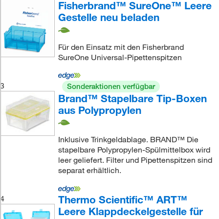
Fisherbrand™ SureOne™ Leere
Gestelle neu beladen
Für den Einsatz mit den Fisherbrand
SureOne Universal-Pipettenspitzen
3
Sonderaktionen verfügbar
Brand™ Stapelbare Tip-Boxen
aus Polypropylen
Inklusive Trinkgeldablage. BRAND™ Die
stapelbare Polypropylen-Spülmittelbox wird
leer geliefert. Filter und Pipettenspitzen sind
separat erhältlich.
Thermo Scientific™ ART™
4
Leere Klappdeckelgestelle für