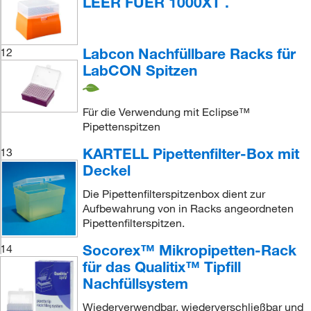
LEER FUER 1000XT .
Labcon Nachfüllbare Racks für
12
LabCON Spitzen
Für die Verwendung mit Eclipse™
Pipettenspitzen
KARTELL Pipettenfilter-Box mit
13
Deckel
Die Pipettenfilterspitzenbox dient zur
Aufbewahrung von in Racks angeordneten
Pipettenfilterspitzen.
Socorex™ Mikropipetten-Rack
14
für das Qualitix™ Tipfill
Nachfüllsystem
Wiederverwendbar, wiederverschließbar und