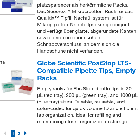
platzsparender als herkömmliche Racks.
Das Socorex™ Mikropipetten-Rack für das
Qualitix™ Tipfill Nachfüllsystem ist für
Mikropipetten-Nachfüllpackung geeignet
und verfügt über glatte, abgerundete Kanten
sowie einen ergonomischen
Schnappverschluss, an dem sich die
Handschuhe nicht verfangen.
Globe Scientific PosiStop LTS-
15
Compatible Pipette Tips, Empty
Racks
Empty racks for PosiStop pipette tips in 20
μL (red tray), 200 μL (green tray), and 1000 μL
(blue tray) sizes. Durable, reusable, and
color-coded for quick volume ID and efficient
lab organization. Ideal for refilling and
maintaining clean, organized tip storage.
1
2