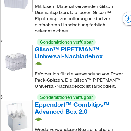
Mit losem Material verwenden Gilson
Diamantspitzen. Die leeren Gilson™
Pipettenspitzenhalterungen sind zur
einfacheren Handhabung farblich
gekennzeichnet.
7
Sonderaktionen verfügbar
Gilson™ PIPETMAN™
Universal-Nachladebox
Erforderlich für die Verwendung von Tower
Pack-Spitzen. Die Gilson™ PIPETMAN™
Universal-Nachladebox ist farbcodiert.
8
Sonderaktionen verfügbar
Eppendorf™ Combitips™
Advanced Box 2.0
Wiederverwendbare Box zur sicheren