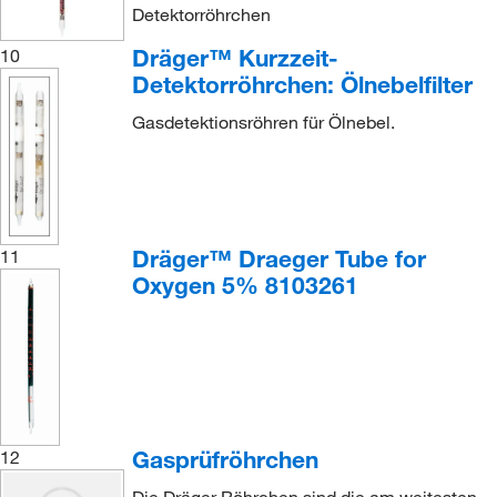
Detektorröhrchen
Dräger™ Kurzzeit-
10
Detektorröhrchen: Ölnebelfilter
Gasdetektionsröhren für Ölnebel.
Dräger™ Draeger Tube for
11
Oxygen 5% 8103261
Gasprüfröhrchen
12
Die Dräger Röhrchen sind die am weitesten