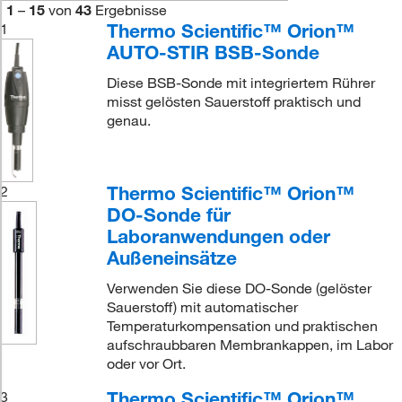
1
–
15
von
43
Ergebnisse
Thermo Scientific™ Orion™
1
AUTO-STIR BSB-Sonde
Diese BSB-Sonde mit integriertem Rührer
misst gelösten Sauerstoff praktisch und
genau.
Thermo Scientific™ Orion™
2
DO-Sonde für
Laboranwendungen oder
Außeneinsätze
Verwenden Sie diese DO-Sonde (gelöster
Sauerstoff) mit automatischer
Temperaturkompensation und praktischen
aufschraubbaren Membrankappen, im Labor
oder vor Ort.
Thermo Scientific™ Orion™
3