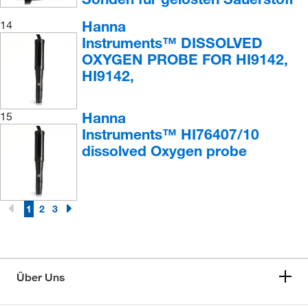
Hanna
14
Instruments™ DISSOLVED
OXYGEN PROBE FOR HI9142,
HI9142,
Hanna
15
Instruments™ HI76407/10
dissolved Oxygen probe
1
2
3
Über Uns