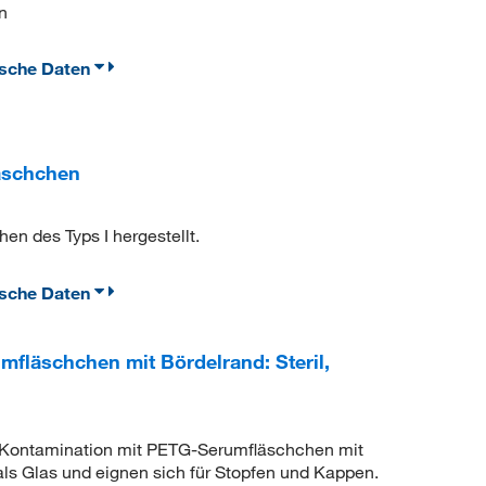
n
ische Daten
äschchen
n des Typs I hergestellt.
ische Daten
läschchen mit Bördelrand: Steril,
d Kontamination mit PETG-Serumfläschchen mit
als Glas und eignen sich für Stopfen und Kappen.