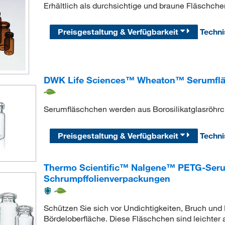
Erhältlich als durchsichtige und braune Fläschche
Preisgestaltung & Verfügbarkeit
Techn
DWK Life Sciences™ Wheaton™ Serumfl
Serumfläschchen werden aus Borosilikatglasröhrche
Preisgestaltung & Verfügbarkeit
Techn
Thermo Scientific™ Nalgene™ PETG-Serumf
Schrumpffolienverpackungen
Schützen Sie sich vor Undichtigkeiten, Bruch un
Bördeloberfläche. Diese Fläschchen sind leichter 