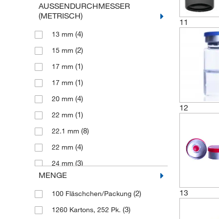
AUSSENDURCHMESSER (
(1)
3.0 ml
METRISCH)
11
(1)
30 ml
(4)
13 mm
(1)
3 mL
(2)
15 mm
(2)
3 ml
(1)
17 mm
(1)
5.0 ml
(1)
17 mm
(1)
5 mL
(4)
20 mm
(12)
12
5 ml
(1)
22 mm
(8)
22.1 mm
(4)
22 mm
(3)
24 mm
MENGE
(4)
24 mm
13
(2)
100 Fläschchen/Packung
(2)
30 mm
(3)
1260 Kartons, 252 Pk.
(1)
30.5 mm