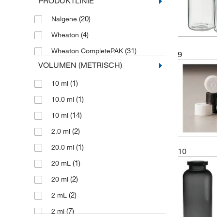
PRODUKTLINIE
(20)
Nalgene
(4)
Wheaton
(31)
Wheaton CompletePAK
9
VOLUMEN (METRISCH)
(1)
10 ml
(1)
10.0 ml
(14)
10 ml
(2)
2.0 ml
(1)
20.0 ml
10
(1)
20 mL
(2)
20 ml
(2)
2 mL
(7)
2 ml