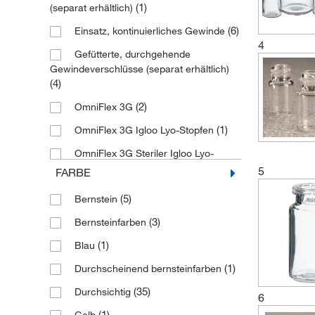
(1)
(separat erhältlich)
(6)
Einsatz, kontinuierliches Gewinde
4
Gefütterte, durchgehende
Gewindeverschlüsse (separat erhältlich)
(4)
(2)
OmniFlex 3G
(1)
OmniFlex 3G Igloo Lyo-Stopfen
OmniFlex 3G Steriler Igloo Lyo-
(3)
Stopfen
5
FARBE
OmniFlex 3G Steriler Serumstopfen
(5)
Bernstein
(4)
(3)
Bernsteinfarben
(2)
OmniFlex 3G steril
(1)
Blau
(2)
Schraubverschluss
(1)
Durchscheinend bernsteinfarben
Schraubverschluss (nicht
(2)
mitgeliefert)
(35)
Durchsichtig
6
(4)
Sterile Flip-Dichtung
(1)