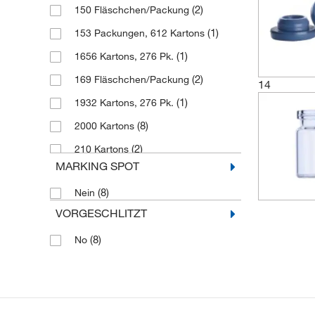
(2)
150 Fläschchen/Packung
(2)
30 mm
(1)
153 Packungen, 612 Kartons
(1)
1656 Kartons, 276 Pk.
(2)
169 Fläschchen/Packung
14
(1)
1932 Kartons, 276 Pk.
(8)
2000 Kartons
(2)
210 Kartons
MARKING SPOT
(2)
225 Fläschchen/Packung
(8)
Nein
(2)
252 Packungen, 1260 Kartons
VORGESCHLITZT
(1)
276/Packung, 1.656/Karton
(8)
No
(1)
3451 Kartons, 493 Pk.
(2)
612 Kartons, 153 Pk.