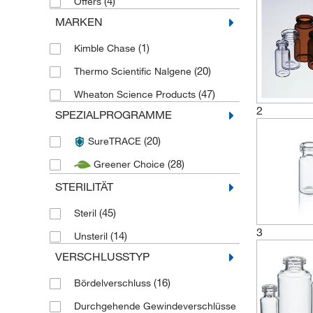
(4)
Offers
MARKEN
(1)
Kimble Chase
(20)
Thermo Scientific Nalgene
(47)
Wheaton Science Products
2
SPEZIALPROGRAMME
(20)
SureTRACE
(28)
Greener Choice
STERILITÄT
(45)
Steril
3
(14)
Unsteril
VERSCHLUSSTYP
(16)
Bördelverschluss
Durchgehende Gewindeverschlüsse