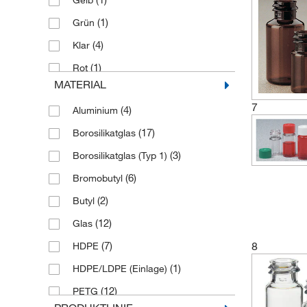
Gelb
Stopfen und Verschlusskappen (nicht
(1)
Grün
(5)
im Lieferumfang)
(4)
Klar
(2)
Ultra Pure Steril
(1)
Rot
(4)
Ultra Pure Sterile Serumstopfen
MATERIAL
(2)
Schwarz
7
(4)
Aluminium
(1)
Transparent
(17)
Borosilikatglas
(2)
Weiß
(3)
Borosilikatglas (Typ 1)
(6)
Bromobutyl
(2)
Butyl
(12)
Glas
(7)
8
HDPE
(1)
HDPE/LDPE (Einlage)
(12)
PETG