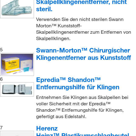
Skalpellklingenentferner, nicht
steril.
Verwenden Sie den nicht sterilen Swann
Morton™ Kunststoff-
Skalpellklingenentferner zum Entfernen von
Skalpellklingen.
Swann-Morton™ Chirurgischer
5
Klingenentferner aus Kunststoff
Epredia™ Shandon™
6
Entfernungshilfe für Klingen
Entnehmen Sie Klingen aus Skalpellen bei
voller Sicherheit mit der Epredia™
Shandon™ Entfernungshilfe für Klingen,
gefertigt aus Edelstahl.
Herenz
7
Heinz™ Plastikumschlagbeutel