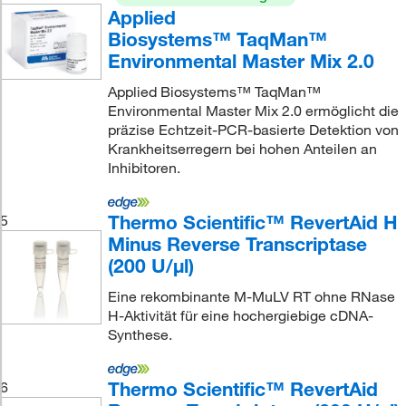
Applied
Biosystems™ TaqMan™
Environmental Master Mix 2.0
Applied Biosystems™ TaqMan™
Environmental Master Mix 2.0 ermöglicht die
präzise Echtzeit-PCR-basierte Detektion von
Krankheitserregern bei hohen Anteilen an
Inhibitoren.
Thermo Scientific™ RevertAid H
5
Minus Reverse Transcriptase
(200 U/μl)
Eine rekombinante M-MuLV RT ohne RNase
H-Aktivität für eine hochergiebige cDNA-
Synthese.
Thermo Scientific™ RevertAid
6