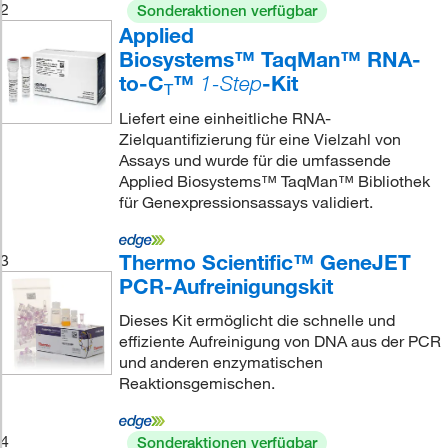
2
Sonderaktionen verfügbar
Applied
Biosystems™ TaqMan™ RNA-
to-C
™
-Kit
1-Step
T
Liefert eine einheitliche RNA-
Zielquantifizierung für eine Vielzahl von
Assays und wurde für die umfassende
Applied Biosystems™ TaqMan™ Bibliothek
für Genexpressionsassays validiert.
Thermo Scientific™ GeneJET
3
PCR-Aufreinigungskit
Dieses Kit ermöglicht die schnelle und
effiziente Aufreinigung von DNA aus der PCR
und anderen enzymatischen
Reaktionsgemischen.
4
Sonderaktionen verfügbar