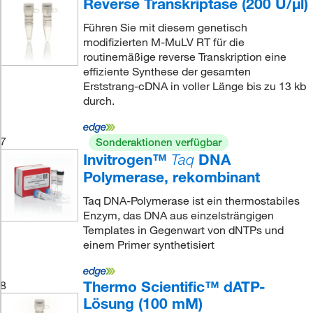
Reverse Transkriptase (200 U/μl)
Führen Sie mit diesem genetisch
modifizierten M-MuLV RT für die
routinemäßige reverse Transkription eine
effiziente Synthese der gesamten
Erststrang-cDNA in voller Länge bis zu 13 kb
durch.
7
Sonderaktionen verfügbar
Invitrogen™
DNA
Taq
Polymerase, rekombinant
Taq DNA-Polymerase ist ein thermostabiles
Enzym, das DNA aus einzelsträngigen
Templates in Gegenwart von dNTPs und
einem Primer synthetisiert
Thermo Scientific™ dATP-
8
Lösung (100 mM)