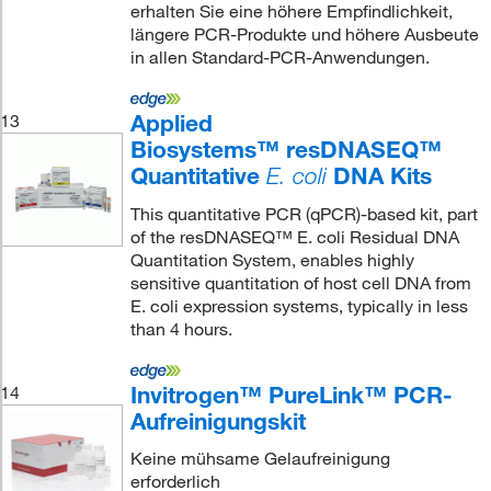
erhalten Sie eine höhere Empfindlichkeit,
längere PCR-Produkte und höhere Ausbeute
in allen Standard-PCR-Anwendungen.
Applied
13
Biosystems™ resDNASEQ™
Quantitative
DNA Kits
E. coli
This quantitative PCR (qPCR)-based kit, part
of the resDNASEQ™ E. coli Residual DNA
Quantitation System, enables highly
sensitive quantitation of host cell DNA from
E. coli expression systems, typically in less
than 4 hours.
Invitrogen™ PureLink™ PCR-
14
Aufreinigungskit
Keine mühsame Gelaufreinigung
erforderlich