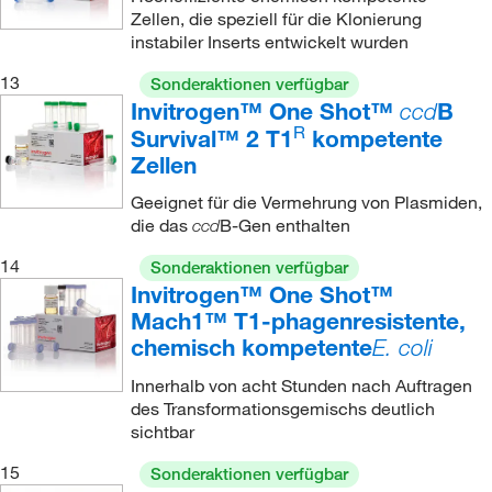
Zellen, die speziell für die Klonierung
instabiler Inserts entwickelt wurden
13
Sonderaktionen verfügbar
Invitrogen™ One Shot™
B
ccd
R
Survival™ 2 T1
kompetente
Zellen
Geeignet für die Vermehrung von Plasmiden,
die das
B-Gen enthalten
ccd
14
Sonderaktionen verfügbar
Invitrogen™ One Shot™
Mach1™ T1-phagenresistente,
chemisch kompetente
E. coli
Innerhalb von acht Stunden nach Auftragen
des Transformationsgemischs deutlich
sichtbar
15
Sonderaktionen verfügbar