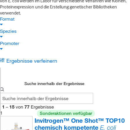
von E. coli werden im Labor für verschiedene Verfahren wie Klonen,
Proteinexpression und die Erstellung genetischer Bibliotheken
verwendet.
Format
Spezies
Promoter
Ergebnisse verfeinern
Suche innerhalb der Ergebnisse
1
–
15
von
77
Ergebnisse
1
Sonderaktionen verfügbar
Invitrogen™ One Shot™ TOP10
chemisch kompetente
E. coli