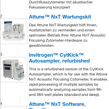
Durchflusszytometer mit akustischer
Fokussierung konzipiert
Attune™ NxT Wartungskit
2
Das Attune NxT Wartungskit hilft Ihnen,
Ausfallzeiten zu vermeiden und einen
optimalen Betrieb Ihrer Attune NxT Acoustic
Focusing Zytometer-Hardware zu
gewährleisten.
Invitrogen™ CytKick™
3
Autosampler, refurbished
This is a refurbished version of the CytKick
Autosampler, which is for use with the Attune
NxT Acoustic Focusing Cytometer. It enables
rapid processing of multiple samples by
automatically analyzing samples from 96-
and 384-well plates (standard and deep).
Attune™ NxT Software,
4