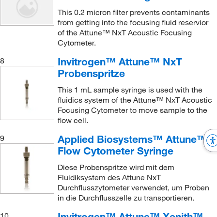
This 0.2 micron filter prevents contaminants
from getting into the focusing fluid reservior
of the Attune™ NxT Acoustic Focusing
Cytometer.
Invitrogen™ Attune™ NxT
8
Probenspritze
This 1 mL sample syringe is used with the
fluidics system of the Attune™ NxT Acoustic
Focusing Cytometer to move sample to the
flow cell.
Applied Biosystems™ Attune™
9
Flow Cytometer Syringe
Diese Probenspritze wird mit dem
Fluidiksystem des Attune NxT
Durchflusszytometer verwendet, um Proben
in die Durchflusszelle zu transportieren.
Invitrogen™ Attune™ Xenith™
10