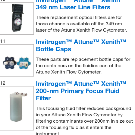
349 nm Laser Line Filters
These replacement optical filters are for
those channels available off the 349 nm
laser of the Attune Xenith Flow Cytometer.
Invitrogen™ Attune™ Xenith™
11
Bottle Caps
These parts are replacement bottle caps for
the containers on the fluidics cart of the
Attune Xenith Flow Cytometer.
Invitrogen™ Attune™ Xenith™
12
200-nm Primary Focus Fluid
Filter
This focusing fluid filter reduces background
in your Attune Xenith Flow Cytometer by
filtering contaminants over 200nm in size out
of the focusing fluid as it enters the
instrument.