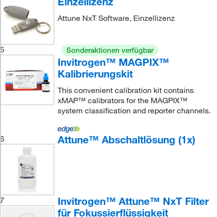
Einzellizenz
Attune NxT Software, Einzellizenz
5
Sonderaktionen verfügbar
Invitrogen™ MAGPIX™
Kalibrierungskit
This convenient calibration kit contains
xMAP™ calibrators for the MAGPIX™
system classification and reporter channels.
Attune™ Abschaltlösung (1x)
6
Invitrogen™ Attune™ NxT Filter
7
für Fokussierflüssigkeit