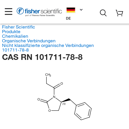
DE
Fisher Scientific
Produkte
Chemikalien
Organische Verbindungen
Nicht klassifizierte organische Verbindungen
101711-78-8
CAS RN 101711-78-8
CH
3
O
N
O
(S)
O