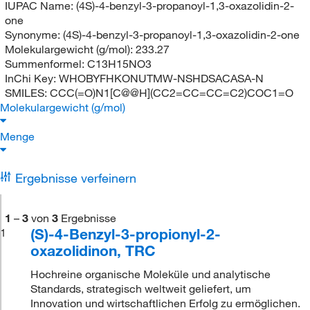
IUPAC Name:
(4S)-4-benzyl-3-propanoyl-1,3-oxazolidin-2-
one
Synonyme:
(4S)-4-benzyl-3-propanoyl-1,3-oxazolidin-2-one
Molekulargewicht (g/mol):
233.27
Summenformel:
C13H15NO3
InChi Key:
WHOBYFHKONUTMW-NSHDSACASA-N
SMILES:
CCC(=O)N1[C@@H](CC2=CC=CC=C2)COC1=O
Molekulargewicht (g/mol)
Menge
Ergebnisse verfeinern
1
–
3
von
3
Ergebnisse
(S)-4-Benzyl-3-propionyl-2-
1
oxazolidinon, TRC
Hochreine organische Moleküle und analytische
Standards, strategisch weltweit geliefert, um
Innovation und wirtschaftlichen Erfolg zu ermöglichen.