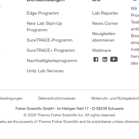
-
Wir
Edge Programm
Lab Reporter
Pro
Tes
New Lab Start-Up
News Corner
anb
Programm
Neuigkeiten
Bio
SureTRACE-Programm
abonnieren
ein
Ins
r
SureTRACE+ Programm
Webinare
her
Nachhaltigkeitsprogramm
das 
Unity Lab Services
tsbedingungen
Datenschutzhinweisen
Widerrufs- und Rückgaberich
Fisher Scientific GmbH - Im Heiligen Feld 17 - D-58239 Schwerte
© 2026 Thermo Fisher Scientific Inc. All rights reserved.
arks are the property of Thermo Fisher Scientific and its subsidiaries unless otherwise