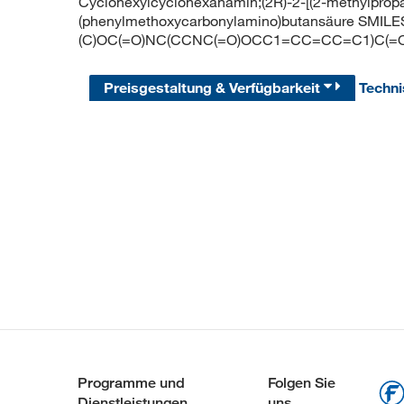
Cyclohexylcyclohexanamin;(2R)-2-[(2-methylpropa
(phenylmethoxycarbonylamino)butansäure SMILE
(C)OC(=O)NC(CCNC(=O)OCC1=CC=CC=C1)C(=
Preisgestaltung & Verfügbarkeit
Techn
Programme und
Folgen Sie
Dienstleistungen
uns