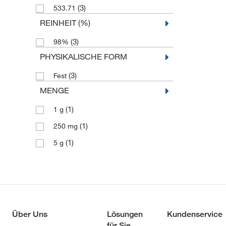
(3)
533.71
REINHEIT (%)
(3)
98%
PHYSIKALISCHE FORM
(3)
Fest
MENGE
(1)
1 g
(1)
250 mg
(1)
5 g
Über Uns
Lösungen
Kundenservice
für Sie