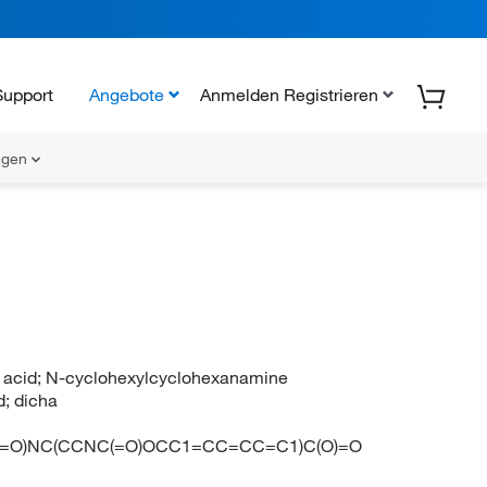
Support
Angebote
Anmelden Registrieren
ungen
ic acid; N-cyclohexylcyclohexanamine
d; dicha
(=O)NC(CCNC(=O)OCC1=CC=CC=C1)C(O)=O