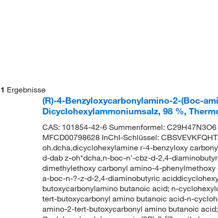
1
Ergebnisse
(R)-4-Benzyloxycarbonylamino-2-(Boc-ami
Dicyclohexylammoniumsalz, 98 %, Thermo
CAS: 101854-42-6 Summenformel: C29H47N3O6 M
MFCD00798628 InChI-Schlüssel: CBSVEVKFQHT
oh.dcha,dicyclohexylamine r-4-benzyloxy carbony
d-dab z-oh*dcha,n-boc-n'-cbz-d-2,4-diaminobutyri
dimethylethoxy carbonyl amino-4-phenylmethoxy c
a-boc-n-?-z-d-2,4-diaminobutyric aciddicyclohexy
butoxycarbonylamino butanoic acid; n-cyclohexy
tert-butoxycarbonyl amino butanoic acid-n-cyclo
amino-2-tert-butoxycarbonyl amino butanoic ac