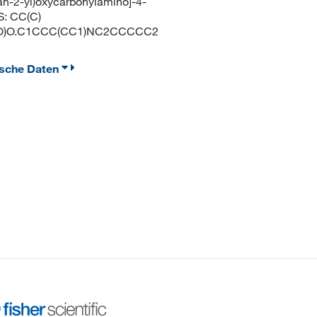
n-2-yl)oxycarbonylamino]-4-
S: CC(C)
O)O.C1CCC(CC1)NC2CCCCC2
ische Daten