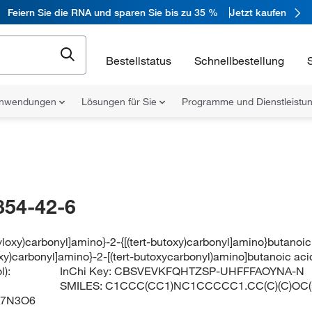
Feiern Sie die RNA und sparen Sie bis zu 35 %
Jetzt kaufen
Bestellstatus
Schnellbestellung
nwendungen
Lösungen für Sie
Programme und Dienstleist
854-42-6
yloxy)carbonyl]amino}-2-{[(tert-butoxy)carbonyl]amino}butano
oxy)carbonyl]amino}-2-[(tert-butoxycarbonyl)amino]butanoic aci
):
InChi Key:
CBSVEVKFQHTZSP-UHFFFAOYNA-N
SMILES:
C1CCC(CC1)NC1CCCCC1.CC(C)(C)OC
7N3O6