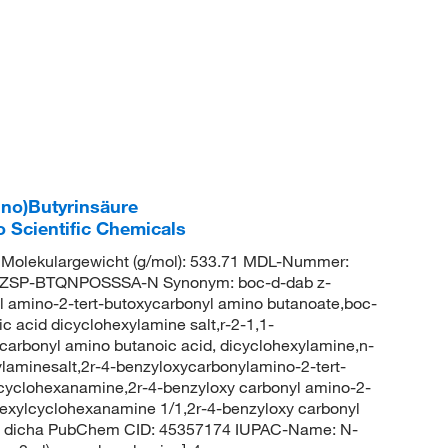
no)Butyrinsäure
 Scientific Chemicals
olekulargewicht (g/mol): 533.71 MDL-Nummer:
ZSP-BTQNPOSSSA-N Synonym: boc-d-dab z-
l amino-2-tert-butoxycarbonyl amino butanoate,boc-
c acid dicyclohexylamine salt,r-2-1,1-
arbonyl amino butanoic acid, dicyclohexylamine,n-
laminesalt,2r-4-benzyloxycarbonylamino-2-tert-
lcyclohexanamine,2r-4-benzyloxy carbonyl amino-2-
hexylcyclohexanamine 1/1,2r-4-benzyloxy carbonyl
id; dicha PubChem CID: 45357174 IUPAC-Name: N-