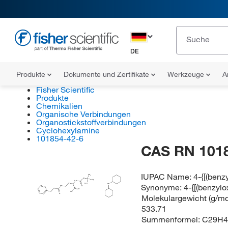
DE
Produkte
Dokumente und Zertifikate
Werkzeuge
A
Fisher Scientific
Produkte
Chemikalien
Organische Verbindungen
Organostickstoffverbindungen
Cyclohexylamine
101854-42-6
CAS RN 101
IUPAC Name:
4-{[(benz
CH
3
O
CH
3
HN
Synonyme:
4-{[(benzyl
H
C
HN
3
HN
O
O
O
HO
O
Molekulargewicht (g/mol
533.71
Summenformel:
C29H4