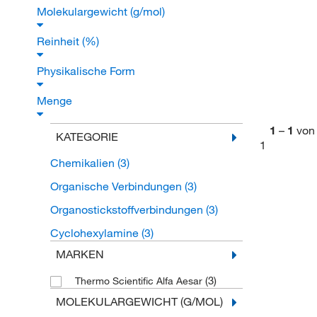
Molekulargewicht (g/mol)
Reinheit (%)
Physikalische Form
Menge
1
–
1
von
KATEGORIE
1
Chemikalien
(3)
Organische Verbindungen
(3)
Organostickstoffverbindungen
(3)
Cyclohexylamine
(3)
MARKEN
(3)
Thermo Scientific Alfa Aesar
MOLEKULARGEWICHT (G/MOL)