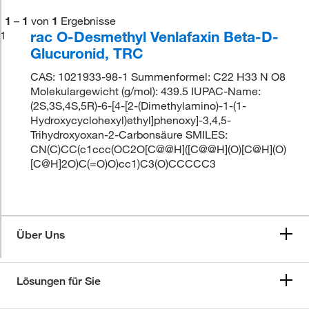
1
–
1
von
1
Ergebnisse
rac O-Desmethyl Venlafaxin Beta-D-
1
Glucuronid, TRC
CAS: 1021933-98-1 Summenformel: C22 H33 N O8
Molekulargewicht (g/mol): 439.5 IUPAC-Name:
(2S,3S,4S,5R)-6-[4-[2-(Dimethylamino)-1-(1-
Hydroxycyclohexyl)ethyl]phenoxy]-3,4,5-
Trihydroxyoxan-2-Carbonsäure SMILES:
CN(C)CC(c1ccc(OC2O[C@@H]([C@@H](O)[C@H](O)
[C@H]2O)C(=O)O)cc1)C3(O)CCCCC3
Über Uns
Lösungen für Sie