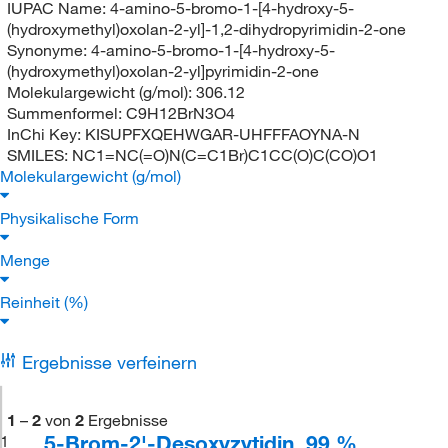
IUPAC Name:
4-amino-5-bromo-1-[4-hydroxy-5-
(hydroxymethyl)oxolan-2-yl]-1,2-dihydropyrimidin-2-one
Synonyme:
4-amino-5-bromo-1-[4-hydroxy-5-
(hydroxymethyl)oxolan-2-yl]pyrimidin-2-one
Molekulargewicht (g/mol):
306.12
Summenformel:
C9H12BrN3O4
InChi Key:
KISUPFXQEHWGAR-UHFFFAOYNA-N
SMILES:
NC1=NC(=O)N(C=C1Br)C1CC(O)C(CO)O1
Molekulargewicht (g/mol)
Physikalische Form
Menge
Reinheit (%)
Ergebnisse verfeinern
1
–
2
von
2
Ergebnisse
5-Brom-2'-Desoxyzytidin, 99 %,
1