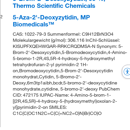
Thermo Scientific Chemicals
5-Aza-2'-Deoxyzytidin, MP
2
Biomedicals™
CAS: 1022-79-3 Summenformel: C9H12BrN3O4
Molekulargewicht (g/mol): 306.116 InChI-Schlüssel:
KISUPFXQEHWGAR-RRKCRQDMSA-N Synonym: 5-
Brom-2'-Desoxycytidin,5-Bromodeoxycytidin,4-Amino-
5-bromo-1-2R,4S,5R-4-hydroxy-5-hydroxymethyl
tetrahydrofuran-2-yl pyrimidin-2 1H-
on,Bromodeoxycytidin,5-Brom-2'-Desoxycytidin
monohydrat,Cytidin, 5-Bromo-2'-
Deoxy,6m3tp1aibh,bcdr,5-bromo-2'-deoxycytidine
monohydrate,cytidine, 5-bromo-2'-deoxy PubChem
CID: 472175 IUPAC-Name: 4-Amino-5-brom-1-
[(2R,4S,5R)-4-hydroxy-5-(hydroxymethyl)oxolan-2-
yl]pyrimidin-2-on SMILES:
C1C(C(OC1N2C=C(C(=NC2=O)N)Br)CO)O