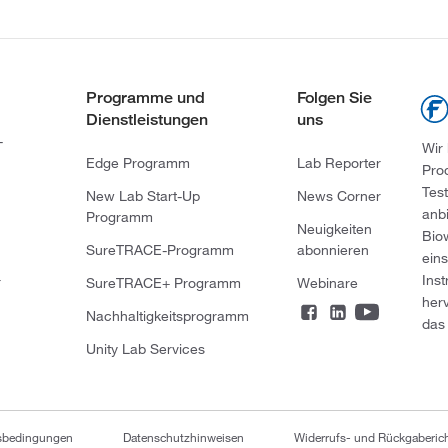
Programme und
Folgen Sie
Dienstleistungen
uns
-
Wir
Edge Programm
Lab Reporter
Pro
Tes
New Lab Start-Up
News Corner
anb
Programm
Neuigkeiten
Bio
SureTRACE-Programm
abonnieren
ein
Ins
r
SureTRACE+ Programm
Webinare
her
Nachhaltigkeitsprogramm
das 
Unity Lab Services
tsbedingungen
Datenschutzhinweisen
Widerrufs- und Rückgaberich