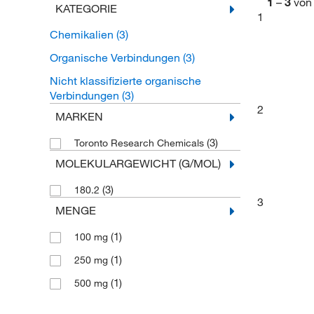
1
–
3
von
KATEGORIE
1
Chemikalien
(3)
Organische Verbindungen
(3)
Nicht klassifizierte organische
Verbindungen
(3)
2
MARKEN
(3)
Toronto Research Chemicals
MOLEKULARGEWICHT (G/MOL)
(3)
180.2
3
MENGE
(1)
100 mg
(1)
250 mg
(1)
500 mg