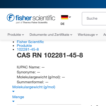
DE
Produkte
Dokumente und Zertifikate
Werkzeuge
A
Fisher Scientific
Produkte
102281-45-8
CAS RN 102281-45-8
IUPAC Name:
—
Synonyme:
—
Molekulargewicht (g/mol):
—
Summenformel:
—
Molekulargewicht (g/mol)
Menge