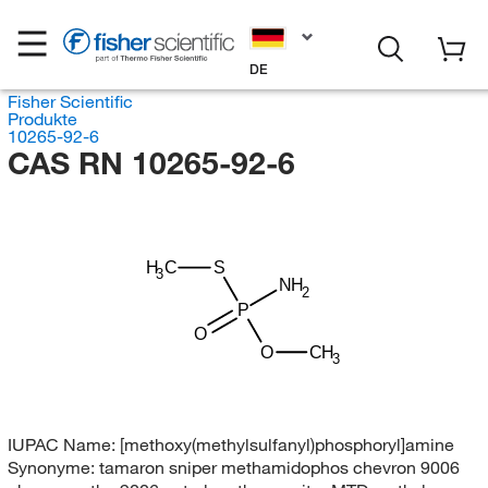
DE
Fisher Scientific
Produkte
10265-92-6
CAS RN 10265-92-6
H
C
S
3
NH
2
P
O
O
CH
3
IUPAC Name:
[methoxy(methylsulfanyl)phosphoryl]amine
Synonyme:
tamaron sniper methamidophos chevron 9006