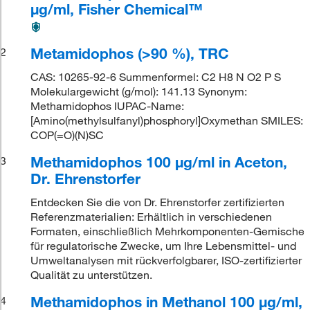
μg/ml, Fisher Chemical™
Metamidophos (>90 %), TRC
2
CAS: 10265-92-6 Summenformel: C2 H8 N O2 P S
Molekulargewicht (g/mol): 141.13 Synonym:
Methamidophos IUPAC-Name:
[Amino(methylsulfanyl)phosphoryl]Oxymethan SMILES:
COP(=O)(N)SC
Methamidophos 100 μg/ml in Aceton,
3
Dr. Ehrenstorfer
Entdecken Sie die von Dr. Ehrenstorfer zertifizierten
Referenzmaterialien: Erhältlich in verschiedenen
Formaten, einschließlich Mehrkomponenten-Gemische
für regulatorische Zwecke, um Ihre Lebensmittel- und
Umweltanalysen mit rückverfolgbarer, ISO-zertifizierter
Qualität zu unterstützen.
Methamidophos in Methanol 100 μg/ml,
4