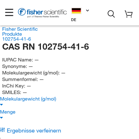
DE
Fisher Scientific
Produkte
102754-41-6
CAS RN 102754-41-6
IUPAC Name:
—
Synonyme:
—
Molekulargewicht (g/mol):
—
Summenformel:
—
InChi Key:
—
SMILES:
—
Molekulargewicht (g/mol)
Menge
Ergebnisse verfeinern