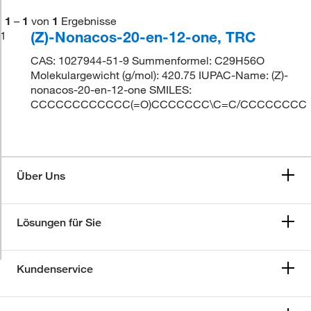
1
–
1
von
1
Ergebnisse
(Z)-Nonacos-20-en-12-one, TRC
1
CAS: 1027944-51-9 Summenformel: C29H56O
Molekulargewicht (g/mol): 420.75 IUPAC-Name: (Z)-
nonacos-20-en-12-one SMILES:
CCCCCCCCCCCC(=O)CCCCCCC\C=C/CCCCCCCC
Über Uns
Lösungen für Sie
Kundenservice